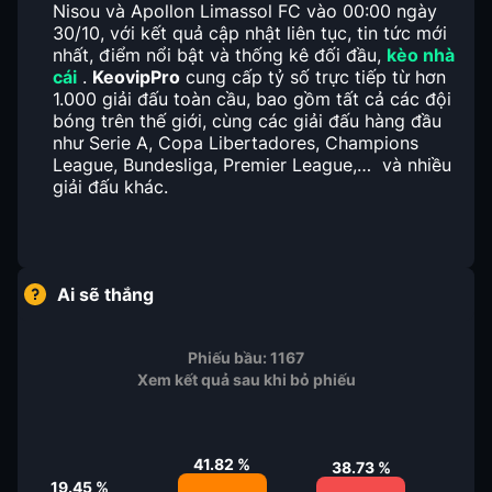
Nisou và Apollon Limassol FC vào 00:00 ngày
30/10, với kết quả cập nhật liên tục, tin tức mới
nhất, điểm nổi bật và thống kê đối đầu,
kèo nhà
cái
.
KeovipPro
cung cấp tỷ số trực tiếp từ hơn
1.000 giải đấu toàn cầu, bao gồm tất cả các đội
bóng trên thế giới, cùng các giải đấu hàng đầu
như Serie A, Copa Libertadores, Champions
League, Bundesliga, Premier League,… và nhiều
giải đấu khác.
Ai sẽ thắng
Phiếu bầu:
1167
Xem kết quả sau khi bỏ phiếu
41.82
%
38.73
%
19.45
%