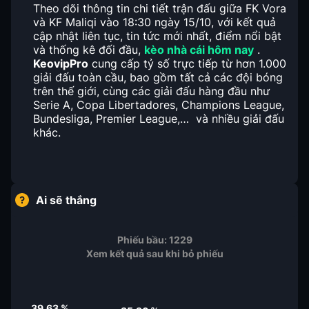
Theo dõi thông tin chi tiết trận đấu giữa FK Vora
và KF Maliqi vào 18:30 ngày 15/10, với kết quả
cập nhật liên tục, tin tức mới nhất, điểm nổi bật
và thống kê đối đầu,
kèo nhà cái hôm nay
.
KeovipPro
cung cấp tỷ số trực tiếp từ hơn 1.000
giải đấu toàn cầu, bao gồm tất cả các đội bóng
trên thế giới, cùng các giải đấu hàng đầu như
Serie A, Copa Libertadores, Champions League,
Bundesliga, Premier League,… và nhiều giải đấu
khác.
Ai sẽ thắng
Phiếu bầu:
1229
Xem kết quả sau khi bỏ phiếu
39.63
%