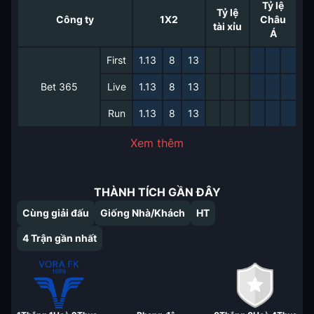
Tỷ lệ
Tỷ lệ
Công ty
1X2
Châu
tài xỉu
Á
First
1.13
8
13
Bet 365
Live
1.13
8
13
Run
1.13
8
13
Xem thêm
THÀNH TÍCH GẦN ĐÂY
Cùng giải đấu
Giống Nhà/Khách
HT
4
Trận gần nhất