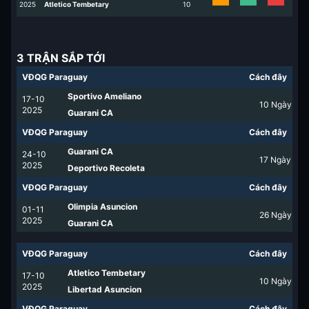
2025
Atletico Tembetary
1
0
3 TRẬN SẮP TỚI
VĐQG Paraguay
Cách đây
Sportivo Ameliano
17-10
10
Ngày
2025
Guarani CA
VĐQG Paraguay
Cách đây
Guarani CA
24-10
17
Ngày
2025
Deportivo Recoleta
VĐQG Paraguay
Cách đây
Olimpia Asuncion
01-11
26
Ngày
2025
Guarani CA
VĐQG Paraguay
Cách đây
Atletico Tembetary
17-10
10
Ngày
2025
Libertad Asuncion
VĐQG Paraguay
Cách đây