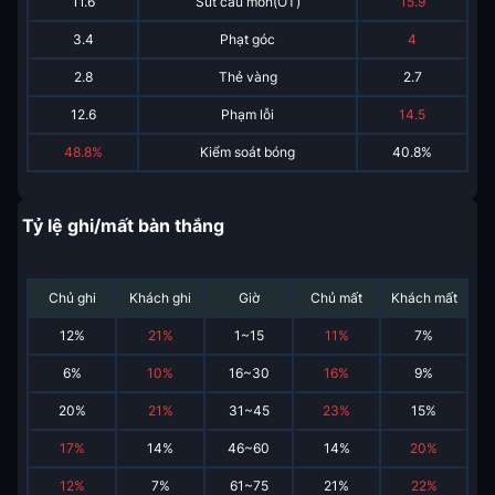
11.6
Sút cầu môn(OT)
15.9
3.4
Phạt góc
4
2.8
Thẻ vàng
2.7
12.6
Phạm lỗi
14.5
48.8%
Kiểm soát bóng
40.8%
Tỷ lệ ghi/mất bàn thắng
Chủ ghi
Khách ghi
Giờ
Chủ mất
Khách mất
12
%
21
%
1~15
11
%
7
%
6
%
10
%
16~30
16
%
9
%
20
%
21
%
31~45
23
%
15
%
17
%
14
%
46~60
14
%
20
%
12
%
7
%
61~75
21
%
22
%