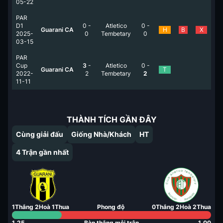
05-22
PAR
D1
0
-
Atletico
0
-
Guarani CA
H
B
X
2025-
0
Tembetary
0
03-15
PAR
Cup
3
-
Atletico
0
-
Guarani CA
T
2022-
2
Tembetary
2
11-11
THÀNH TÍCH GẦN ĐÂY
Cùng giải đấu
Giống Nhà/Khách
HT
4
Trận gần nhất
1
Thắng
2
Hoà
1
Thua
Phong độ
0
Thắng
2
Hoà
2
Thua
1.25
Bàn thắng mỗi trận
1.00