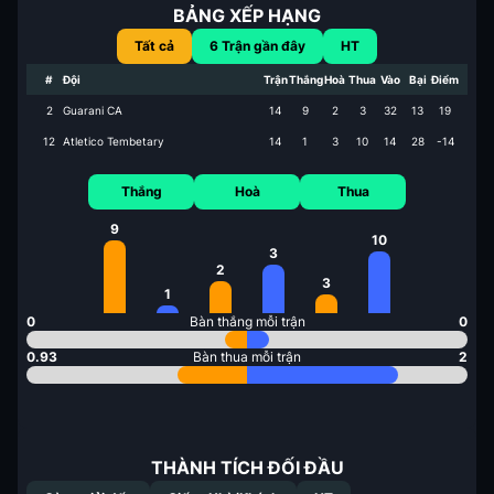
BẢNG XẾP HẠNG
Tất cả
6
Trận gần đây
HT
#
Đội
Trận
Thắng
Hoà
Thua
Vào
Bại
Điểm
2
Guarani CA
14
9
2
3
32
13
19
12
Atletico Tembetary
14
1
3
10
14
28
-14
Thắng
Hoà
Thua
9
10
3
2
3
1
0
Bàn thắng mỗi trận
0
0.93
Bàn thua mỗi trận
2
THÀNH TÍCH ĐỐI ĐẦU