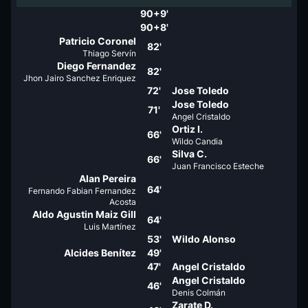
90+9'
90+8'
Patricio Coronel
82'
Thiago Servín
Diego Fernandez
82'
Jhon Jairo Sanchez Enriquez
72'
Jose Toledo
Jose Toledo
71'
Angel Cristaldo
Ortiz I.
66'
Wildo Candia
Silva C.
66'
Juan Francisco Esteche
Alan Pereira
64'
Fernando Fabian Fernandez
Acosta
Aldo Agustin Maiz Gill
64'
Luis Martínez
53'
Wildo Alonso
Alcides Benítez
49'
47'
Angel Cristaldo
Angel Cristaldo
46'
Denis Colmán
Zarate D.