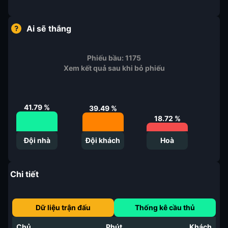
Ai sẽ thắng
Phiếu bầu:
1175
Xem kết quả sau khi bỏ phiếu
41.79
%
39.49
%
18.72
%
Đội nhà
Đội khách
Hoà
Chi tiết
Dữ liệu trận đấu
Thống kê cầu thủ
Chủ
Phút
Khách