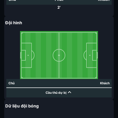
2'
Đội hình
Chủ
Khách
Cầu thủ dự bị
Dữ liệu đội bóng