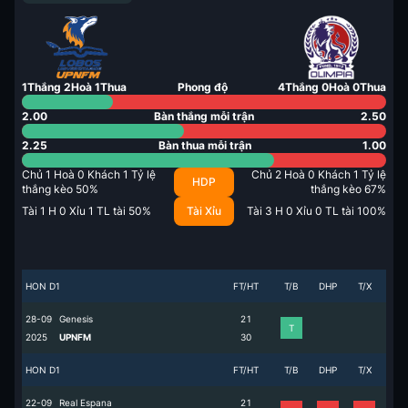
1
Thắng
2
Hoà
1
Thua
Phong độ
4
Thắng
0
Hoà
0
Thua
2.00
Bàn thắng mỗi trận
2.50
2.25
Bàn thua mỗi trận
1.00
Chủ
1
Hoà
0
Khách
1
Tỷ lệ
Chủ
2
Hoà
0
Khách
1
Tỷ lệ
HDP
thắng kèo
50
%
thắng kèo
67
%
Tài
1
H
0
Xỉu
1
TL tài
50
%
Tài Xỉu
Tài
3
H
0
Xỉu
0
TL tài
100
%
HON D1
FT/HT
T/B
DHP
T/X
28-09
Genesis
2
1
T
2025
UPNFM
3
0
HON D1
FT/HT
T/B
DHP
T/X
22-09
Real Espana
2
1