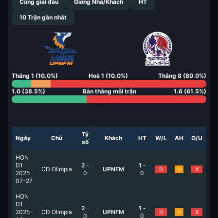
Cùng giải đấu
Giống Nhà/Khách
HT
10
Trận gần nhất
Thắng
1
(
10.0
%)
Hoà
1
(
10.0
%)
Thắng
8
(
80.0
%)
1.0
(
38.5
%)
Bàn thắng mỗi trận
1.6
(
61.5
%)
Tỷ
Ngày
Chủ
Khách
HT
W/L
AH
O/U
số
HON
D1
2
-
1
-
CD Olimpia
UPNFM
B
H
X
2025-
0
0
07-27
HON
D1
2
-
1
-
2025-
CD Olimpia
UPNFM
B
H
X
0
0