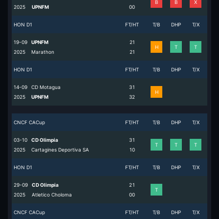
B
B
X
2025
UPNFM
0
0
HON D1
FT/HT
T/B
DHP
T/X
19-09
UPNFM
2
1
H
T
T
2025
Marathon
2
1
HON D1
FT/HT
T/B
DHP
T/X
14-09
CD Motagua
3
1
H
2025
UPNFM
3
2
CNCF CACup
FT/HT
T/B
DHP
T/X
03-10
CD Olimpia
3
1
T
T
T
2025
Cartagines Deportiva SA
1
0
HON D1
FT/HT
T/B
DHP
T/X
29-09
CD Olimpia
2
1
T
2025
Atletico Choloma
0
0
CNCF CACup
FT/HT
T/B
DHP
T/X