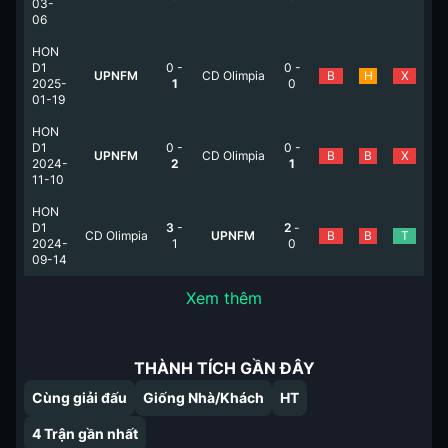
03-
06
HON
D1
0
-
0
-
UPNFM
CD Olimpia
B
H
X
2025-
1
0
01-19
HON
D1
0
-
0
-
UPNFM
CD Olimpia
B
B
X
2024-
2
1
11-10
HON
D1
3
-
2
-
CD Olimpia
UPNFM
B
B
T
2024-
1
0
09-14
Xem thêm
THÀNH TÍCH GẦN ĐÂY
Cùng giải đấu
Giống Nhà/Khách
HT
4
Trận gần nhất