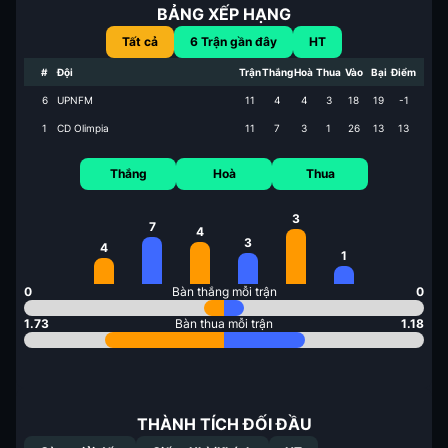
BẢNG XẾP HẠNG
Tất cả
6
Trận gần đây
HT
#
Đội
Trận
Thắng
Hoà
Thua
Vào
Bại
Điểm
6
UPNFM
11
4
4
3
18
19
-1
1
CD Olimpia
11
7
3
1
26
13
13
Thắng
Hoà
Thua
3
7
4
3
4
1
0
Bàn thắng mỗi trận
0
1.73
Bàn thua mỗi trận
1.18
THÀNH TÍCH ĐỐI ĐẦU