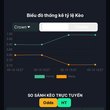
Biểu đồ thống kê tỷ lệ Kèo
Crown
Handicap
Tài/Xỉu
SO SÁNH KÈO TRỰC TUYẾN
Odds
HT