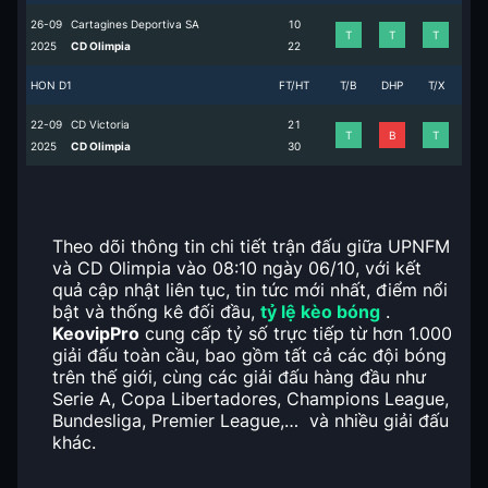
26-09
Cartagines Deportiva SA
1
0
T
T
T
2025
CD Olimpia
2
2
HON D1
FT/HT
T/B
DHP
T/X
22-09
CD Victoria
2
1
T
B
T
2025
CD Olimpia
3
0
Theo dõi thông tin chi tiết trận đấu giữa UPNFM
và CD Olimpia vào 08:10 ngày 06/10, với kết
quả cập nhật liên tục, tin tức mới nhất, điểm nổi
bật và thống kê đối đầu,
tỷ lệ kèo bóng
.
KeovipPro
cung cấp tỷ số trực tiếp từ hơn 1.000
giải đấu toàn cầu, bao gồm tất cả các đội bóng
trên thế giới, cùng các giải đấu hàng đầu như
Serie A, Copa Libertadores, Champions League,
Bundesliga, Premier League,… và nhiều giải đấu
khác.