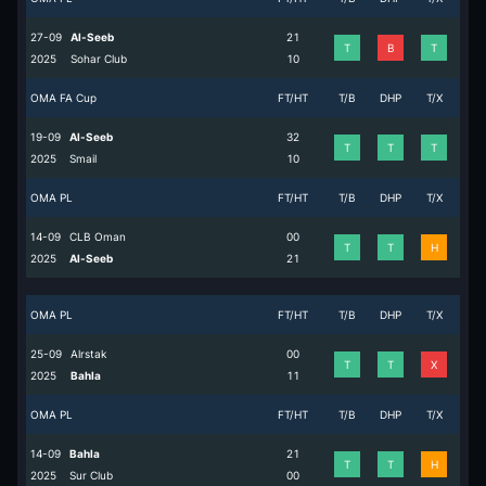
27-09
Al-Seeb
2
1
T
B
T
2025
Sohar Club
1
0
OMA FA Cup
FT/HT
T/B
DHP
T/X
19-09
Al-Seeb
3
2
T
T
T
2025
Smail
1
0
OMA PL
FT/HT
T/B
DHP
T/X
14-09
CLB Oman
0
0
T
T
H
2025
Al-Seeb
2
1
OMA PL
FT/HT
T/B
DHP
T/X
25-09
Alrstak
0
0
T
T
X
2025
Bahla
1
1
OMA PL
FT/HT
T/B
DHP
T/X
14-09
Bahla
2
1
T
T
H
2025
Sur Club
0
0