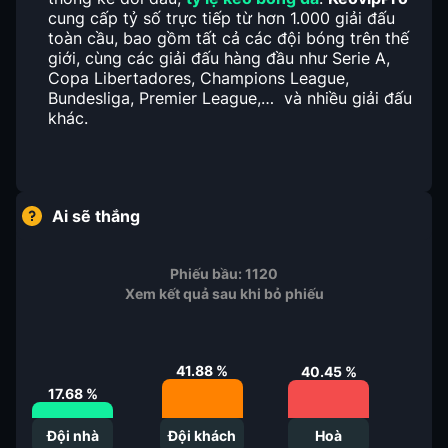
cung cấp tỷ số trực tiếp từ hơn 1.000 giải đấu
toàn cầu, bao gồm tất cả các đội bóng trên thế
giới, cùng các giải đấu hàng đầu như Serie A,
Copa Libertadores, Champions League,
Bundesliga, Premier League,… và nhiều giải đấu
khác.
Ai sẽ thắng
Phiếu bầu:
1120
Xem kết quả sau khi bỏ phiếu
41.88
%
40.45
%
17.68
%
Đội nhà
Đội khách
Hoà