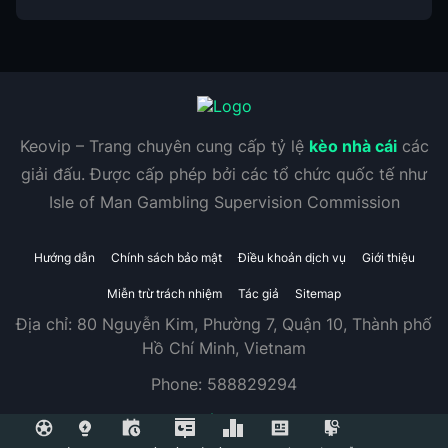
Keovip – Trang chuyên cung cấp tỷ lệ
kèo nhà cái
các
giải đấu. Được cấp phép bởi các tổ chức quốc tế như
Isle of Man Gambling Supervision Commission
Hướng dẫn
Chính sách bảo mật
Điều khoản dịch vụ
Giới thiệu
Miễn trừ trách nhiệm
Tác giả
Sitemap
Địa chỉ:
80 Nguyễn Kim, Phường 7, Quận 10, Thành phố
Hồ Chí Minh, Vietnam
Phone:
588829294