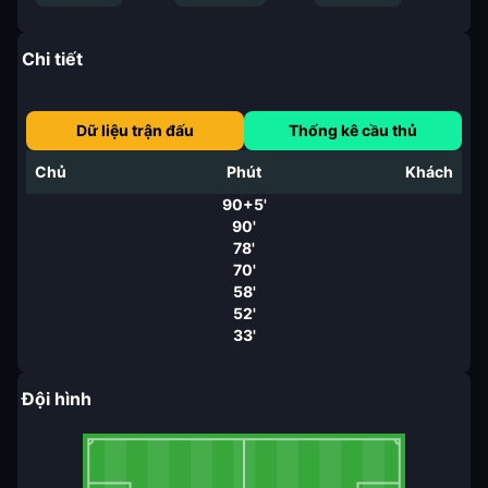
Chi tiết
Dữ liệu trận đấu
Thống kê cầu thủ
Chủ
Phút
Khách
90+5'
90'
78'
70'
58'
52'
33'
Đội hình