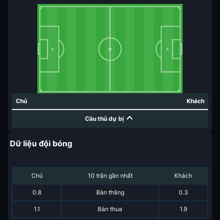
Chủ
Khách
Cầu thủ dự bị
Dữ liệu đội bóng
Chủ
10 trận gần nhất
Khách
0.8
Bàn thắng
0.3
1.1
Bàn thua
1.9