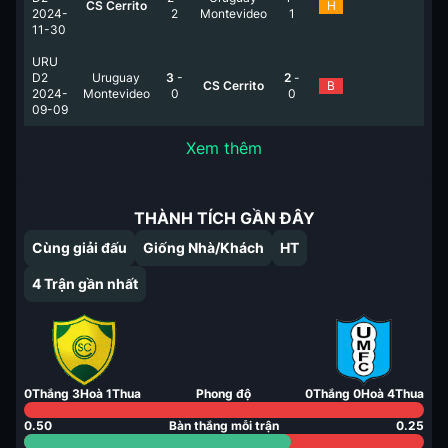
CS Cerrito
H
2024-
2
Montevideo
1
11-30
URU
D2
Uruguay
3
-
2
-
CS Cerrito
B
2024-
Montevideo
0
0
09-09
Xem thêm
THÀNH TÍCH GẦN ĐÂY
Cùng giải đấu
Giống Nhà/Khách
HT
4
Trận gần nhất
0
Thắng
3
Hoà
1
Thua
Phong độ
0
Thắng
0
Hoà
4
Thua
0.50
Bàn thắng mỗi trận
0.25