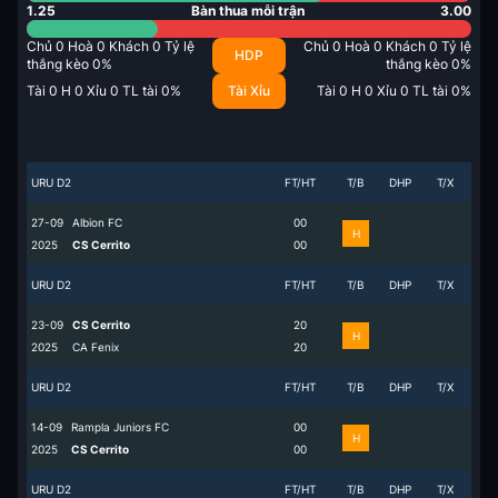
1.25
Bàn thua mỗi trận
3.00
Chủ
0
Hoà
0
Khách
0
Tỷ lệ
Chủ
0
Hoà
0
Khách
0
Tỷ lệ
HDP
thắng kèo
0
%
thắng kèo
0
%
Tài
0
H
0
Xỉu
0
TL tài
0
%
Tài Xỉu
Tài
0
H
0
Xỉu
0
TL tài
0
%
URU D2
FT/HT
T/B
DHP
T/X
27-09
Albion FC
0
0
H
2025
CS Cerrito
0
0
URU D2
FT/HT
T/B
DHP
T/X
23-09
CS Cerrito
2
0
H
2025
CA Fenix
2
0
URU D2
FT/HT
T/B
DHP
T/X
14-09
Rampla Juniors FC
0
0
H
2025
CS Cerrito
0
0
URU D2
FT/HT
T/B
DHP
T/X