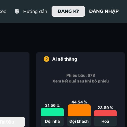
kèo
Hướng dẫn
ĐĂNG KÝ
ĐĂNG NHẬP
Ai sẽ thắng
Phiếu bầu:
678
Xem kết quả sau khi bỏ phiếu
44.54
%
31.56
%
23.89
%
Đội nhà
Đội khách
Hoà
Tài/Xỉu