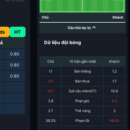
Chủ
Khách
Cầu thủ dự bị
ds
HT
Dữ liệu đội bóng
 Á
0.80
Chủ
10 trận gần nhất
Khách
0.80
1.1
Bàn thắng
1.2
0.80
2.5
Bàn thua
1.7
14.1
Sút cầu môn(OT)
10.6
2.9
Phạt góc
4.4
2.7
Thẻ vàng
2
39.2%
Phạm lỗi
48.6%