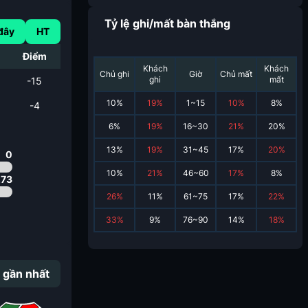
Tỷ lệ ghi/mất bàn thắng
đây
HT
i
Điểm
Khách
Khách
Chủ ghi
Giờ
Chủ mất
ghi
mất
-15
10
%
19
%
1~15
10
%
8
%
-4
6
%
19
%
16~30
21
%
20
%
13
%
19
%
31~45
17
%
20
%
0
10
%
21
%
46~60
17
%
8
%
.73
26
%
11
%
61~75
17
%
22
%
33
%
9
%
76~90
14
%
18
%
 gần nhất