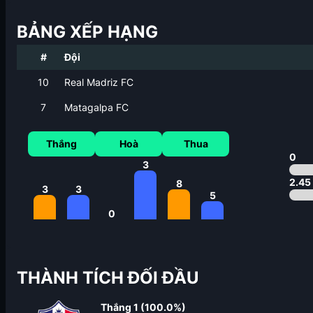
BẢNG XẾP HẠNG
#
Đội
10
Real Madriz FC
7
Matagalpa FC
Thắng
Hoà
Thua
0
3
2.45
8
3
3
5
0
THÀNH TÍCH ĐỐI ĐẦU
Thắng
1
(
100.0
%)