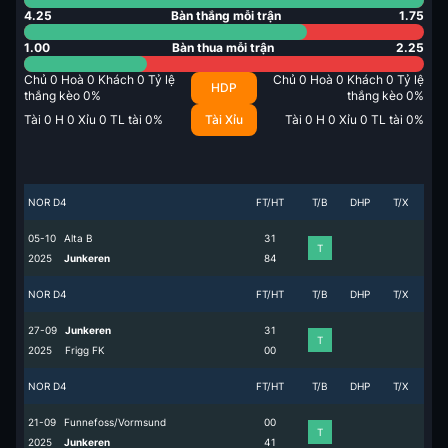
4.25
Bàn thắng mỗi trận
1.75
1.00
Bàn thua mỗi trận
2.25
Chủ
0
Hoà
0
Khách
0
Tỷ lệ
Chủ
0
Hoà
0
Khách
0
Tỷ lệ
HDP
thắng kèo
0
%
thắng kèo
0
%
Tài
0
H
0
Xỉu
0
TL tài
0
%
Tài Xỉu
Tài
0
H
0
Xỉu
0
TL tài
0
%
NOR D4
FT/HT
T/B
DHP
T/X
05-10
Alta B
3
1
T
2025
Junkeren
8
4
NOR D4
FT/HT
T/B
DHP
T/X
27-09
Junkeren
3
1
T
2025
Frigg FK
0
0
NOR D4
FT/HT
T/B
DHP
T/X
21-09
Funnefoss/Vormsund
0
0
T
2025
Junkeren
4
1