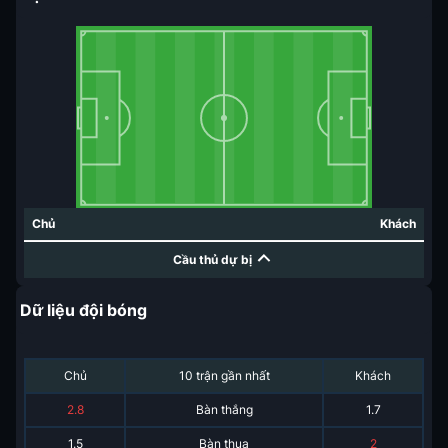
Chủ
Khách
Cầu thủ dự bị
Dữ liệu đội bóng
Chủ
10 trận gần nhất
Khách
2.8
Bàn thắng
1.7
1.5
Bàn thua
2