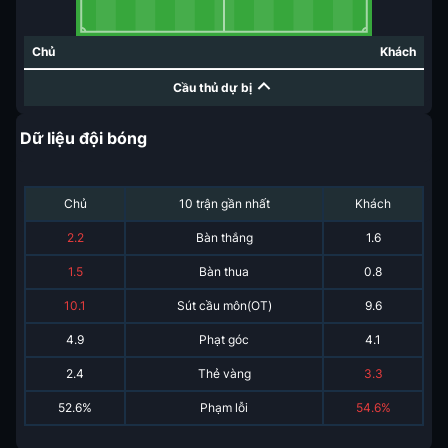
Chủ
Khách
Cầu thủ dự bị
Dữ liệu đội bóng
Chủ
10 trận gần nhất
Khách
2.2
Bàn thắng
1.6
1.5
Bàn thua
0.8
10.1
Sút cầu môn(OT)
9.6
4.9
Phạt góc
4.1
2.4
Thẻ vàng
3.3
52.6%
Phạm lỗi
54.6%