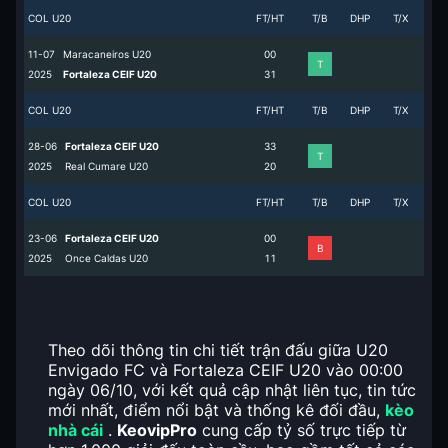
COL U20
FT/HT
T/B
DHP
T/X
11-07
Maracaneiros U20
0
0
T
2025
Fortaleza CEIF U20
3
1
COL U20
FT/HT
T/B
DHP
T/X
28-06
Fortaleza CEIF U20
3
3
T
2025
Real Cumare U20
2
0
COL U20
FT/HT
T/B
DHP
T/X
23-06
Fortaleza CEIF U20
0
0
B
2025
Once Caldas U20
1
1
Theo dõi thông tin chi tiết trận đấu giữa U20
Envigado FC và Fortaleza CEIF U20 vào 00:00
ngày 06/10, với kết quả cập nhật liên tục, tin tức
mới nhất, điểm nổi bật và thống kê đối đầu,
kèo
nhà cái
.
KeovipPro
cung cấp tỷ số trực tiếp từ