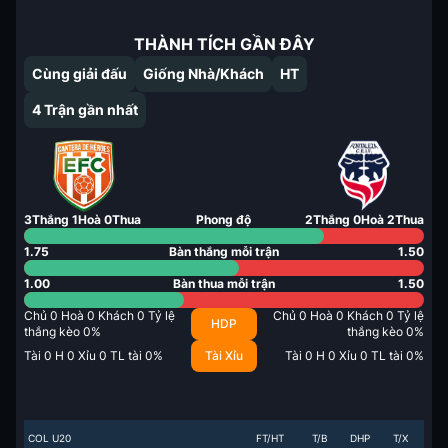
THÀNH TÍCH GẦN ĐÂY
Cùng giải đấu
Giống Nhà/Khách
HT
4
Trận gần nhất
3
Thắng
1
Hoà
0
Thua
Phong độ
2
Thắng
0
Hoà
2
Thua
1.75
Bàn thắng mỗi trận
1.50
1.00
Bàn thua mỗi trận
1.50
Chủ
0
Hoà
0
Khách
0
Tỷ lệ
Chủ
0
Hoà
0
Khách
0
Tỷ lệ
HDP
thắng kèo
0
%
thắng kèo
0
%
Tài
0
H
0
Xỉu
0
TL tài
0
%
Tài Xỉu
Tài
0
H
0
Xỉu
0
TL tài
0
%
COL U20
FT/HT
T/B
DHP
T/X