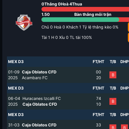
0
Thắng
0
Hoà
4
Thua
1.50
Bàn thắng mỗi trận
Chủ
0
Hoà
0
Khách
1
Tỷ lệ thắng kèo
0
%
Tài
1
H
0
Xỉu
0
TL tài
100
%
MEX D3
FT/HT
T/B
DHP
01-09
Caja Oblatos CFD
0
0
B
2025
Acambaro FC
2
0
MEX D3
FT/HT
T/B
DHP
06-04
Huracanes Izcalli FC
7
4
B
2025
Caja Oblatos CFD
1
0
MEX D3
FT/HT
T/B
DHP
31-03
Caja Oblatos CFD
3
3
B
B