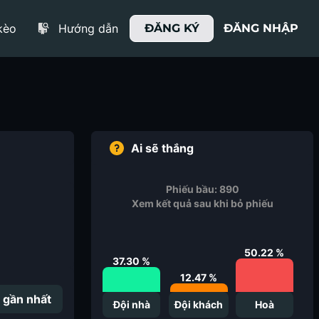
kèo
Hướng dẫn
ĐĂNG KÝ
ĐĂNG NHẬP
Ai sẽ thắng
Phiếu bầu:
890
Xem kết quả sau khi bỏ phiếu
50.22
%
37.30
%
12.47
%
 gần nhất
Đội nhà
Đội khách
Hoà