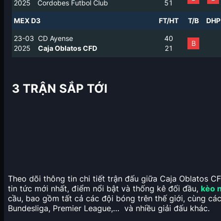
2025
Cordobes Futbol Club
5
1
MEX D3
FT/HT
T/B
DHP
23-03
CD Ayense
4
0
B
2025
Caja Oblatos CFD
2
1
3 TRẬN SẮP TỚI
Theo dõi thông tin chi tiết trận đấu giữa Caja Oblatos C
tin tức mới nhất, điểm nổi bật và thống kê đối đầu,
kèo n
cầu, bao gồm tất cả các đội bóng trên thế giới, cùng c
Bundesliga, Premier League,… và nhiều giải đấu khác.