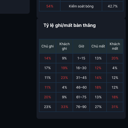
54%
Kiểm soát bóng
42.7%
Tỷ lệ ghi/mất bàn thắng
Khách
Khách
Chủ ghi
Giờ
Chủ mất
ghi
mất
14
%
9
%
1~15
13
%
20
%
17
%
19
%
16~30
12
%
4
%
11
%
23
%
31~45
14
%
12
%
11
%
4
%
46~60
18
%
12
%
20
%
9
%
61~75
13
%
18
%
23
%
33
%
76~90
27
%
31
%