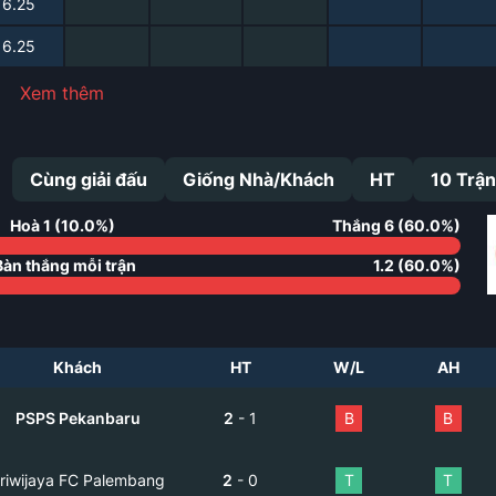
6.25
6.25
Xem thêm
Cùng giải đấu
Giống Nhà/Khách
HT
10
Trận
Hoà
1
(
10.0
%)
Thắng
6
(
60.0
%)
Bàn thắng mỗi trận
1.2
(
60.0
%)
Khách
HT
W/L
AH
PSPS Pekanbaru
2
-
1
B
B
riwijaya FC Palembang
2
-
0
T
T