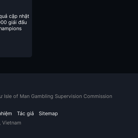
 quả cập nhật
000 giải đấu
Champions
hư Isle of Man Gambling Supervision Commission
nhiệm
Tác giả
Sitemap
, Vietnam