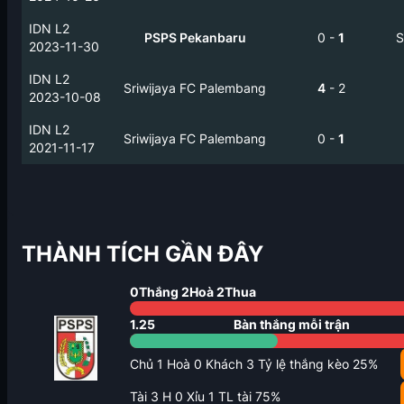
IDN L2
PSPS Pekanbaru
0
-
1
S
2023-11-30
IDN L2
Sriwijaya FC Palembang
4
-
2
2023-10-08
IDN L2
Sriwijaya FC Palembang
0
-
1
2021-11-17
THÀNH TÍCH GẦN ĐÂY
0
Thắng
2
Hoà
2
Thua
1.25
Bàn thắng mỗi trận
Chủ
1
Hoà
0
Khách
3
Tỷ lệ thắng kèo
25
%
Tài
3
H
0
Xỉu
1
TL tài
75
%