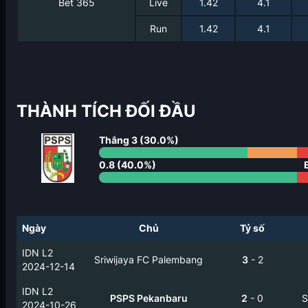
Bet 365
Live
1.42
4.1
Run
1.42
4.1
THÀNH TÍCH ĐỐI ĐẦU
Thắng
3
(
30.0
%)
0.8
(
40.0
%)
Ngày
Chủ
Tỷ số
IDN L2
Sriwijaya FC Palembang
3
-
2
2024-12-14
IDN L2
PSPS Pekanbaru
2
-
0
S
2024-10-26