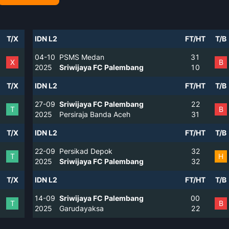
T/X
IDN L2
FT/HT
T/B
04-10
PSMS Medan
3
1
X
B
2025
Sriwijaya FC Palembang
1
0
T/X
IDN L2
FT/HT
T/B
27-09
Sriwijaya FC Palembang
2
2
T
B
2025
Persiraja Banda Aceh
3
1
T/X
IDN L2
FT/HT
T/B
22-09
Persikad Depok
3
2
T
H
2025
Sriwijaya FC Palembang
3
2
T/X
IDN L2
FT/HT
T/B
14-09
Sriwijaya FC Palembang
0
0
T
B
2025
Garudayaksa
2
2