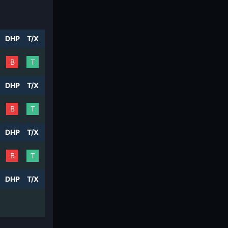
DHP
T/X
B
T
DHP
T/X
B
T
DHP
T/X
B
T
DHP
T/X