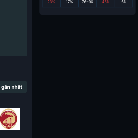
23
%
17
%
76~90
45
%
6
%
 gần nhất