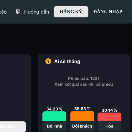
kèo
Hướng dẫn
ĐĂNG KÝ
ĐĂNG NHẬP
Ai sẽ thắng
Phiếu bầu:
1221
Xem kết quả sau khi bỏ phiếu
35.63
%
34.23
%
30.14
%
Đội nhà
Đội khách
Hoà
Tài/Xỉu