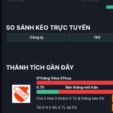
SO SÁNH KÈO TRỰC TUYẾN
Công ty
1X2
THÀNH TÍCH GẦN ĐÂY
0
Thắng
1
Hoà
3
Thua
0.75
Bàn thắng mỗi trận
Chủ
0
Hoà
0
Khách
0
Tỷ lệ thắng kèo
0
%
Tài
0
H
0
Xỉu
0
TL tài
0
%