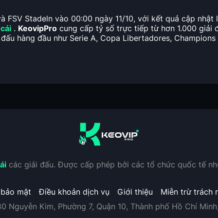
à FSV Stadeln vào 00:00 ngày 11/10, với kết quả cập nhật li
cái
.
KeovipPro
cung cấp tỷ số trực tiếp từ hơn 1.000 giải 
ải đấu hàng đầu như Serie A, Copa Libertadores, Champions
ái
các giải đấu. Được cấp phép bởi các tổ chức quốc tế n
 bảo mật
Điều khoản dịch vụ
Giới thiệu
Miễn trừ trách 
80 Nguyễn Kim, Phường 7, Quận 10, Thành phố Hồ Chí Minh