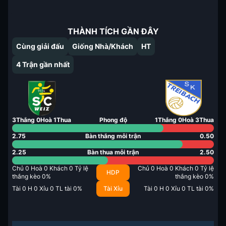
THÀNH TÍCH GẦN ĐÂY
Cùng giải đấu
Giống Nhà/Khách
HT
4
Trận gần nhất
3
Thắng
0
Hoà
1
Thua
Phong độ
1
Thắng
0
Hoà
3
Thua
2.75
Bàn thắng mỗi trận
0.50
2.25
Bàn thua mỗi trận
2.50
Chủ
0
Hoà
0
Khách
0
Tỷ lệ
Chủ
0
Hoà
0
Khách
0
Tỷ lệ
HDP
thắng kèo
0
%
thắng kèo
0
%
Tài
0
H
0
Xỉu
0
TL tài
0
%
Tài Xỉu
Tài
0
H
0
Xỉu
0
TL tài
0
%