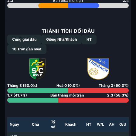
2.3
Bàn thua mỗi trận
2.4
THÀNH TÍCH ĐỐI ĐẦU
Cùng giải đấu
Giống Nhà/Khách
HT
10
Trận gần nhất
Thắng
3
(
50.0
%)
Hoà
0
(
0.0
%)
Thắng
3
(
50.0
%)
1.7
(
41.7
%)
Bàn thắng mỗi trận
2.3
(
58.3
%)
Tỷ
Ngày
Chủ
Khách
HT
W/L
AH
O/U
số