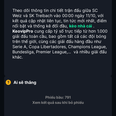
Theo dõi thông tin chi tiết trận đấu giữa SC
Weiz và SK Treibach vào 00:00 ngày 11/10, với
kết quả cập nhật liên tục, tin tức mới nhất, điểm
nổi bật và thống kê đối đầu,
kèo nhà cái
.
KeovipPro
cung cấp tỷ số trực tiếp từ hơn 1.000
giải đấu toàn cầu, bao gồm tất cả các đội bóng
trên thế giới, cùng các giải đấu hàng đầu như
Serie A, Copa Libertadores, Champions League,
Bundesliga, Premier League,… và nhiều giải đấu
khác.
Ai sẽ thắng
Phiếu bầu:
791
Xem kết quả sau khi bỏ phiếu