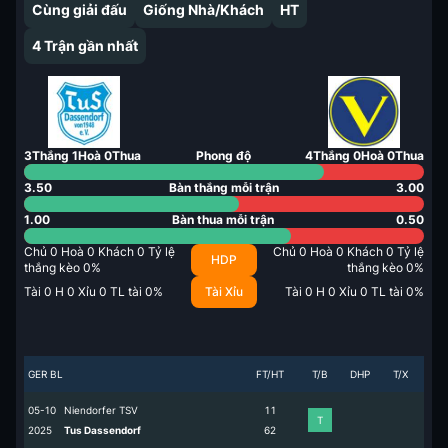
Cùng giải đấu
Giống Nhà/Khách
HT
4
Trận gần nhất
3
Thắng
1
Hoà
0
Thua
Phong độ
4
Thắng
0
Hoà
0
Thua
3.50
Bàn thắng mỗi trận
3.00
1.00
Bàn thua mỗi trận
0.50
Chủ
0
Hoà
0
Khách
0
Tỷ lệ
Chủ
0
Hoà
0
Khách
0
Tỷ lệ
HDP
thắng kèo
0
%
thắng kèo
0
%
Tài
0
H
0
Xỉu
0
TL tài
0
%
Tài Xỉu
Tài
0
H
0
Xỉu
0
TL tài
0
%
GER BL
FT/HT
T/B
DHP
T/X
05-10
Niendorfer TSV
1
1
T
2025
Tus Dassendorf
6
2