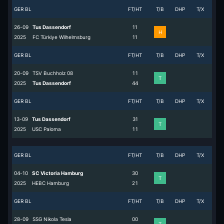
GER BL
FT/HT
T/B
DHP
T/X
26-09
Tus Dassendorf
1
1
H
2025
FC Türkiye Wilhelmsburg
1
1
GER BL
FT/HT
T/B
DHP
T/X
20-09
TSV Buchholz 08
1
1
T
2025
Tus Dassendorf
4
4
GER BL
FT/HT
T/B
DHP
T/X
13-09
Tus Dassendorf
3
1
T
2025
USC Paloma
1
1
GER BL
FT/HT
T/B
DHP
T/X
04-10
SC Victoria Hamburg
3
0
T
2025
HEBC Hamburg
2
1
GER BL
FT/HT
T/B
DHP
T/X
28-09
SSG Nikola Tesla
0
0