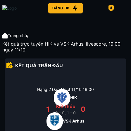
ĐĂNG TIP
/
Trang chủ
Kết quả trực tuyến HIK vs VSK Arhus, livescore, 19:00
ngày 11/10
KẾT QUẢ TRẬN ĐẤU
Hạng 2 Đan Mạch
11/10
19:00
HIK
Kết thúc
1
0
0 - 0, 1 - 0
VSK Arhus