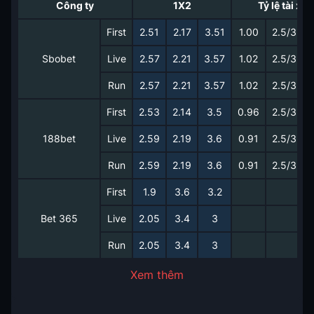
Công ty
1X2
Tỷ lệ tài xỉu
First
2.51
2.17
3.51
1.00
2.5/3
Sbobet
Live
2.57
2.21
3.57
1.02
2.5/3
Run
2.57
2.21
3.57
1.02
2.5/3
First
2.53
2.14
3.5
0.96
2.5/3
188bet
Live
2.59
2.19
3.6
0.91
2.5/3
Run
2.59
2.19
3.6
0.91
2.5/3
First
1.9
3.6
3.2
Bet 365
Live
2.05
3.4
3
Run
2.05
3.4
3
Xem thêm