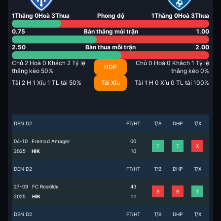
1
Thắng
0
Hoà
3
Thua
Phong độ
1
Thắng
0
Hoà
3
Thua
0.75
Bàn thắng mỗi trận
1.00
2.50
Bàn thua mỗi trận
2.00
Chủ
2
Hoà
0
Khách
2
Tỷ lệ
Chủ
0
Hoà
0
Khách
1
Tỷ lệ
HDP
thắng kèo
50
%
thắng kèo
0
%
Tài
2
H
1
Xỉu
1
TL tài
50
%
Tài Xỉu
Tài
1
H
0
Xỉu
0
TL tài
100
%
DEN D2
FT/HT
T/B
DHP
T/X
04-10
Fremad Amager
0
0
T
T
X
2025
HIK
1
0
DEN D2
FT/HT
T/B
DHP
T/X
27-09
FC Roskilde
4
3
B
B
T
2025
HIK
1
1
DEN D2
FT/HT
T/B
DHP
T/X