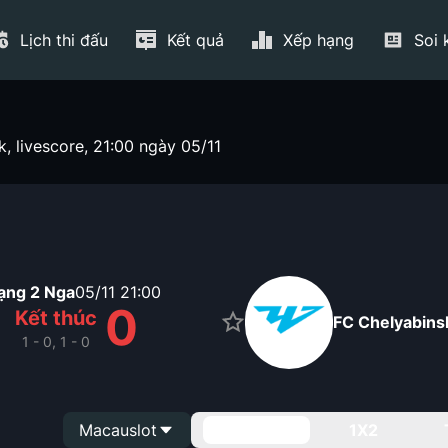
Lịch thi đấu
Kết quả
Xếp hạng
Soi 
k, livescore, 21:00 ngày 05/11
Hạng 2 Nga
05/11
21:00
1
0
Kết thúc
FC Chelyabins
1 - 0, 1 - 0
Macauslot
Handicap
1X2