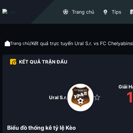
Trang chủ
Tips
/
Kết quả trực tuyến Ural S.r. vs FC Chelyabins
Trang chủ
KẾT QUẢ TRẬN ĐẤU
Giải 
Ural S.r.
Biểu đồ thống kê tỷ lệ Kèo