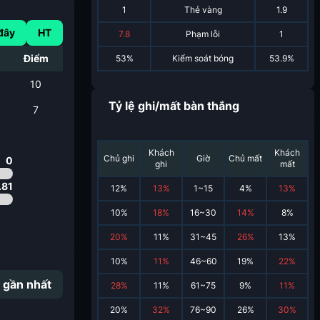
1
Thẻ vàng
1.9
đây
HT
7.8
Phạm lỗi
1
i
Điểm
53%
Kiểm soát bóng
53.9%
10
Tỷ lệ ghi/mất bàn thắng
7
Khách
Khách
Chủ ghi
Giờ
Chủ mất
0
ghi
mất
.81
12
%
13
%
1~15
4
%
13
%
10
%
18
%
16~30
14
%
8
%
20
%
11
%
31~45
26
%
13
%
10
%
11
%
46~60
19
%
22
%
 gần nhất
28
%
11
%
61~75
9
%
11
%
20
%
32
%
76~90
26
%
30
%