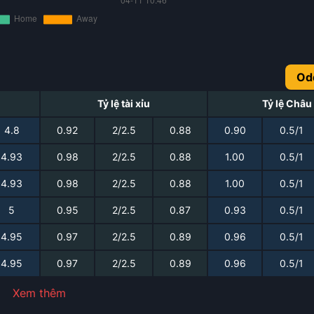
Od
Tỷ lệ tài xỉu
Tỷ lệ Châu
4.8
0.92
2/2.5
0.88
0.90
0.5/1
4.93
0.98
2/2.5
0.88
1.00
0.5/1
4.93
0.98
2/2.5
0.88
1.00
0.5/1
5
0.95
2/2.5
0.87
0.93
0.5/1
4.95
0.97
2/2.5
0.89
0.96
0.5/1
4.95
0.97
2/2.5
0.89
0.96
0.5/1
Xem thêm