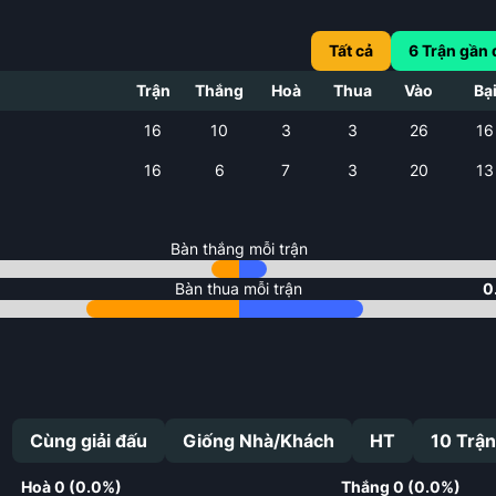
Tất cả
6
Trận gần 
Trận
Thắng
Hoà
Thua
Vào
Bạ
16
10
3
3
26
16
16
6
7
3
20
13
Bàn thắng mỗi trận
Bàn thua mỗi trận
0
Cùng giải đấu
Giống Nhà/Khách
HT
10
Trận
Hoà
0
(
0.0
%)
Thắng
0
(
0.0
%)