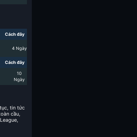
Cách đây
4
Ngày
Cách đây
10
Ngày
ục, tin tức
toàn cầu,
 League,