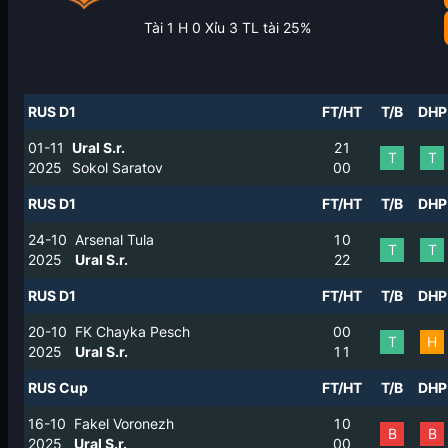
Tài
1
H
0
Xỉu
3
TL tài
25
%
RUS D1
FT/HT
T/B
DHP
01-11
Ural S.r.
2
1
T
T
2025
Sokol Saratov
0
0
RUS D1
FT/HT
T/B
DHP
24-10
Arsenal Tula
1
0
T
T
2025
Ural S.r.
2
2
RUS D1
FT/HT
T/B
DHP
20-10
FK Chayka Pesch
0
0
T
H
2025
Ural S.r.
1
1
RUS Cup
FT/HT
T/B
DHP
16-10
Fakel Voronezh
1
0
B
B
2025
Ural S.r.
0
0