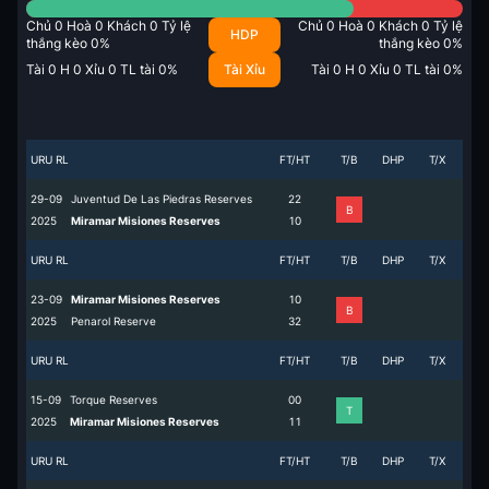
Chủ
0
Hoà
0
Khách
0
Tỷ lệ
Chủ
0
Hoà
0
Khách
0
Tỷ lệ
HDP
thắng kèo
0
%
thắng kèo
0
%
Tài
0
H
0
Xỉu
0
TL tài
0
%
Tài Xỉu
Tài
0
H
0
Xỉu
0
TL tài
0
%
URU RL
FT/HT
T/B
DHP
T/X
29-09
Juventud De Las Piedras Reserves
2
2
B
2025
Miramar Misiones Reserves
1
0
URU RL
FT/HT
T/B
DHP
T/X
23-09
Miramar Misiones Reserves
1
0
B
2025
Penarol Reserve
3
2
URU RL
FT/HT
T/B
DHP
T/X
15-09
Torque Reserves
0
0
T
2025
Miramar Misiones Reserves
1
1
URU RL
FT/HT
T/B
DHP
T/X