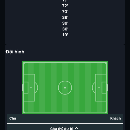
72'
70'
39'
39'
36'
19'
Đội hình
Chủ
Khách
Cầu thủ dự bị