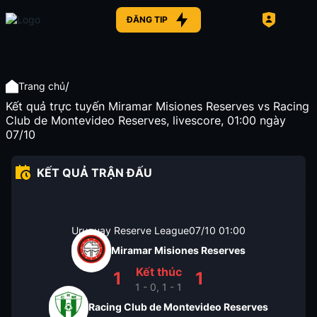
ĐĂNG TIP
/
Trang chủ
Kết quả trực tuyến Miramar Misiones Reserves vs Racing
Club de Montevideo Reserves, livescore, 01:00 ngày
07/10
KẾT QUẢ TRẬN ĐẤU
Uruguay Reserve League
07/10
01:00
Miramar Misiones Reserves
Kết thúc
1
1
1 - 0, 1 - 1
Racing Club de Montevideo Reserves