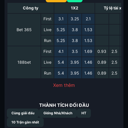
Công ty
1X2
Tỷ lệ tài xỉu
First
3.1
3.25
2.1
Bet 365
Live
5.25
3.8
1.53
Run
5.25
3.8
1.53
First
4.1
3.5
1.69
0.93
2.5
0.
188bet
Live
5.4
3.95
1.46
0.89
2.5
0.
Run
5.4
3.95
1.46
0.89
2.5
0.
Xem thêm
THÀNH TÍCH ĐỐI ĐẦU
Cùng giải đấu
Giống Nhà/Khách
HT
10
Trận gần nhất