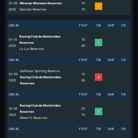
12-09
Miramar Misiones Reserves
1
0
H
2025
Danubio Reserves
1
0
URU RL
FT/HT
T/B
DHP
T/X
Racing Club de Montevideo
01-10
1
0
Reserves
T
2025
0
0
La Luz Reserves
URU RL
FT/HT
T/B
DHP
T/X
Defensor Sporting Reserve
22-09
1
0
Racing Club de Montevideo
B
2025
0
0
Reserves
URU RL
FT/HT
T/B
DHP
T/X
Racing Club de Montevideo
16-09
2
0
Reserves
T
2025
1
0
Albion fc Reserves
URU RL
FT/HT
T/B
DHP
T/X