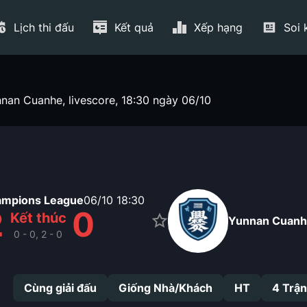
Lịch thi đấu
Kết quả
Xếp hạng
Soi 
nan Cuanhe, livescore, 18:30 ngày 06/10
ampions League
06/10
18:30
2
0
Kết thúc
Yunnan Cuan
0 - 0, 2 - 0
Cùng giải đấu
Giống Nhà/Khách
HT
4
Trận