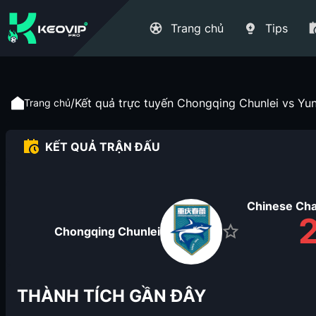
Trang chủ
Tips
/
Kết quả trực tuyến Chongqing Chunlei vs Yun
Trang chủ
KẾT QUẢ TRẬN ĐẤU
Chinese Ch
Chongqing Chunlei
THÀNH TÍCH GẦN ĐÂY