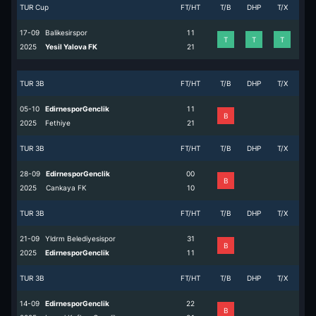
TUR Cup
FT/HT
T/B
DHP
T/X
17-09
Balikesirspor
1
1
T
T
T
2025
Yesil Yalova FK
2
1
TUR 3B
FT/HT
T/B
DHP
T/X
05-10
EdirnesporGenclik
1
1
B
2025
Fethiye
2
1
TUR 3B
FT/HT
T/B
DHP
T/X
28-09
EdirnesporGenclik
0
0
B
2025
Cankaya FK
1
0
TUR 3B
FT/HT
T/B
DHP
T/X
21-09
Yldrm Belediyesispor
3
1
B
2025
EdirnesporGenclik
1
1
TUR 3B
FT/HT
T/B
DHP
T/X
14-09
EdirnesporGenclik
2
2
B