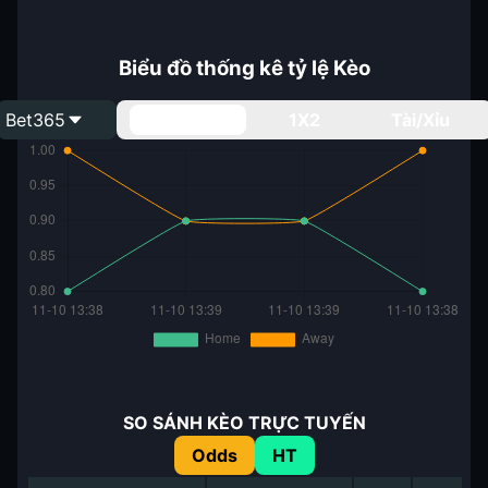
Biểu đồ thống kê tỷ lệ Kèo
Bet365
Handicap
1X2
Tài/Xỉu
SO SÁNH KÈO TRỰC TUYẾN
Odds
HT