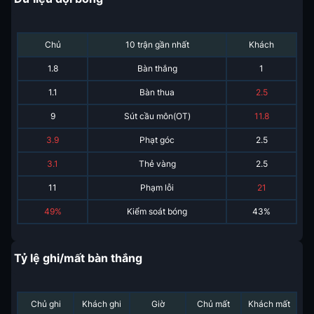
Chủ
10 trận gần nhất
Khách
1.8
Bàn thắng
1
1.1
Bàn thua
2.5
9
Sút cầu môn(OT)
11.8
3.9
Phạt góc
2.5
3.1
Thẻ vàng
2.5
11
Phạm lỗi
21
49%
Kiểm soát bóng
43%
Tỷ lệ ghi/mất bàn thắng
Chủ ghi
Khách ghi
Giờ
Chủ mất
Khách mất