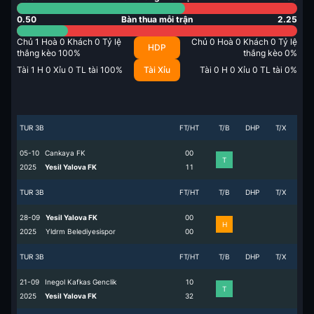
0.50
Bàn thua mỗi trận
2.25
Chủ
1
Hoà
0
Khách
0
Tỷ lệ
Chủ
0
Hoà
0
Khách
0
Tỷ lệ
HDP
thắng kèo
100
%
thắng kèo
0
%
Tài
1
H
0
Xỉu
0
TL tài
100
%
Tài Xỉu
Tài
0
H
0
Xỉu
0
TL tài
0
%
TUR 3B
FT/HT
T/B
DHP
T/X
05-10
Cankaya FK
0
0
T
2025
Yesil Yalova FK
1
1
TUR 3B
FT/HT
T/B
DHP
T/X
28-09
Yesil Yalova FK
0
0
H
2025
Yldrm Belediyesispor
0
0
TUR 3B
FT/HT
T/B
DHP
T/X
21-09
Inegol Kafkas Genclik
1
0
T
2025
Yesil Yalova FK
3
2