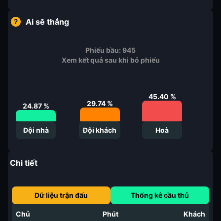
Ai sẽ thắng
Phiếu bầu:
945
Xem kết quả sau khi bỏ phiếu
45.40
%
29.74
%
24.87
%
Đội nhà
Đội khách
Hoà
Chi tiết
Dữ liệu trận đấu
Thống kê cầu thủ
Chủ
Phút
Khách