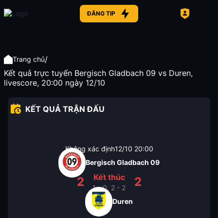
ĐĂNG TIP
/
Trang chủ
Kết quả trực tuyến Bergisch Gladbach 09 vs Duren,
livescore, 20:00 ngày 12/10
KẾT QUẢ TRẬN ĐẤU
Không xác định
12/10
20:00
Bergisch Gladbach 09
Kết thúc
2
2
1 - 0, 2 - 2
Duren