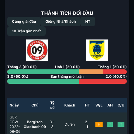
THÀNH TÍCH ĐỐI ĐẦU
Cùng giải đấu
Giống Nhà/Khách
HT
10
Trận gần nhất
Thắng
3
(
60.0
%)
Hoà
1
(
20.0
%)
Thắng
1
(
20.0
%)
3.0
(
60.0
%)
Bàn thắng mỗi trận
2.0
(
40.0
%)
Tỷ
Ngày
Chủ
Khách
HT
W/L
AH
O/U
số
GER
OBW
Bergisch
3
-
2
-
Duren
H
T
T
2022-
Gladbach 09
3
1
06-06