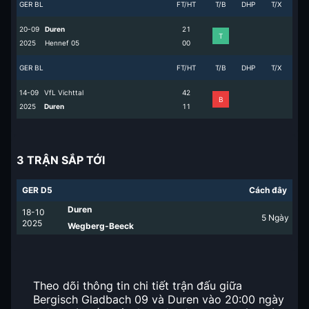
GER BL
FT/HT
T/B
DHP
T/X
20-09
Duren
2
1
T
2025
Hennef 05
0
0
GER BL
FT/HT
T/B
DHP
T/X
14-09
VfL Vichttal
4
2
B
2025
Duren
1
1
3 TRẬN SẮP TỚI
GER D5
Cách đây
Duren
18-10
5
Ngày
2025
Wegberg-Beeck
Theo dõi thông tin chi tiết trận đấu giữa
Bergisch Gladbach 09 và Duren vào 20:00 ngày