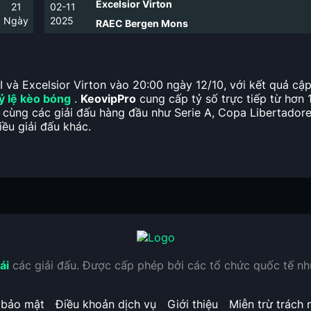
Excelsior Virton
21
02-11
Ngày
2025
RAEC Bergen Mons
II và Excelsior Virton vào 20:00 ngày 12/10, với kết quả cập
ỷ lệ kèo bóng
.
KeovipPro
cung cấp tỷ số trực tiếp từ hơn 1
, cùng các giải đấu hàng đầu như Serie A, Copa Libertadore
ều giải đấu khác.
ái
các giải đấu. Được cấp phép bởi các tổ chức quốc tế n
 bảo mật
Điều khoản dịch vụ
Giới thiệu
Miễn trừ trách 