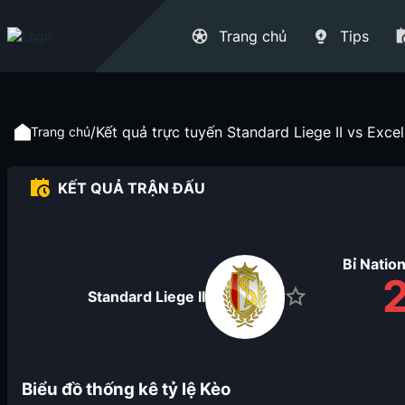
Trang chủ
Tips
/
Kết quả trực tuyến Standard Liege II vs Excel
Trang chủ
KẾT QUẢ TRẬN ĐẤU
Bỉ Nation
Standard Liege II
Biểu đồ thống kê tỷ lệ Kèo