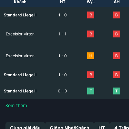
Khách
HT
W/L
AH
Standard Liege II
1
-
0
B
B
Excelsior Virton
1
-
1
B
B
Excelsior Virton
1
-
0
H
B
Standard Liege II
1
-
0
B
B
Standard Liege II
0
-
0
T
T
Xem thêm
Cùng giải đấu
Giống Nhà/Khách
HT
4
Trận