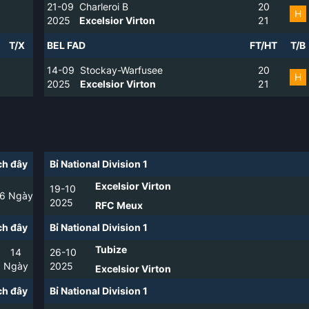
21-09
Charleroi B
2
0
H
2025
Excelsior Virton
2
1
T/X
BEL FAD
FT/HT
T/B
14-09
Stockay-Warfusee
2
0
H
2025
Excelsior Virton
2
1
h đây
Bỉ National Division 1
Excelsior Virton
19-10
6
Ngày
2025
RFC Meux
h đây
Bỉ National Division 1
Tubize
14
26-10
Ngày
2025
Excelsior Virton
h đây
Bỉ National Division 1