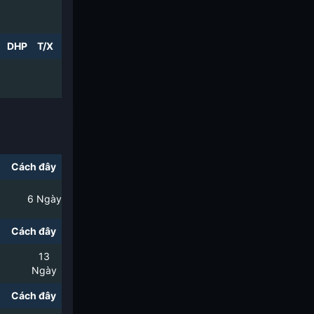
DHP
T/X
Cách đây
6
Ngày
Cách đây
13
Ngày
Cách đây