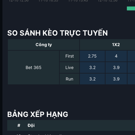
SO SÁNH KÈO TRỰC TUYẾN
Công ty
1X2
First
2.75
4
Bet 365
Live
3.2
3.9
Run
3.2
3.9
BẢNG XẾP HẠNG
#
Đội