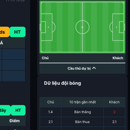
ds
HT
 Á
Chủ
Khách
Cầu thủ dự bị
Dữ liệu đội bóng
Chủ
10 trận gần nhất
Khách
đây
HT
1.4
Bàn thắng
2
i
Điểm
2.1
Bàn thua
2.1