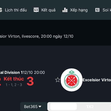
Lịch thi đấu
Kết quả
Xếp hạng
Soi 
sior Virton, livescore, 20:00 ngày 12/10
al Division 1
12/10
20:00
2
3
Kết thúc
Excelsior Virt
1 - 1, 2 - 3
Bet365
Handicap
1X2