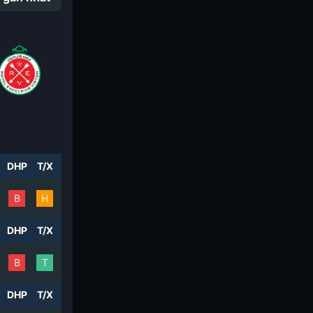
DHP
T/X
B
H
DHP
T/X
B
T
DHP
T/X