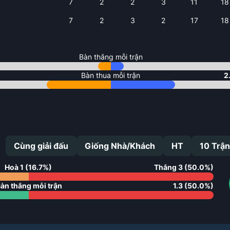
7
2
2
3
11
18
7
2
3
2
17
18
Bàn thắng mỗi trận
Bàn thua mỗi trận
2
Cùng giải đấu
Giống Nhà/Khách
HT
10
Trận
Hoà
1
(
16.7
%)
Thắng
3
(
50.0
%)
àn thắng mỗi trận
1.3
(
50.0
%)