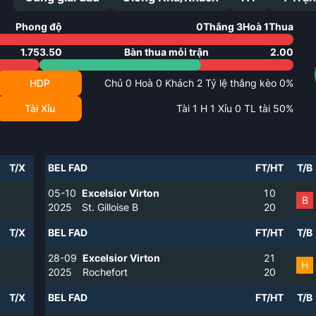
Phong độ
0
Thắng
3
Hoà
1
Thua
1.75
3.50
Bàn thua mỗi trận
2.00
HDP
Chủ
0
Hoà
0
Khách
2
Tỷ lệ thắng kèo
0
%
Tài Xỉu
Tài
1
H
1
Xỉu
0
TL tài
50
%
T/X
BEL FAD
FT/HT
T/B
05-10
Excelsior Virton
1
0
B
2025
St. Gilloise B
2
0
T/X
BEL FAD
FT/HT
T/B
28-09
Excelsior Virton
2
1
H
2025
Rochefort
2
0
T/X
BEL FAD
FT/HT
T/B