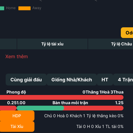
Od
Tỷ lệ tài xỉu
Tỷ lệ Châu
Xem thêm
Cùng giải đấu
Giống Nhà/Khách
HT
4
Trận
Phong độ
0
Thắng
1
Hoà
3
Thua
0.25
1.00
Bàn thua mỗi trận
1.25
HDP
Chủ
0
Hoà
0
Khách
1
Tỷ lệ thắng kèo
0
%
Tài Xỉu
Tài
0
H
0
Xỉu
1
TL tài
0
%