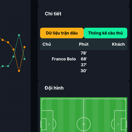
Chi tiết
Dữ liệu trận đấu
Thống kê cầu thủ
Chủ
Phút
Khách
78'
Franco Bolo
68'
37'
30'
Đội hình