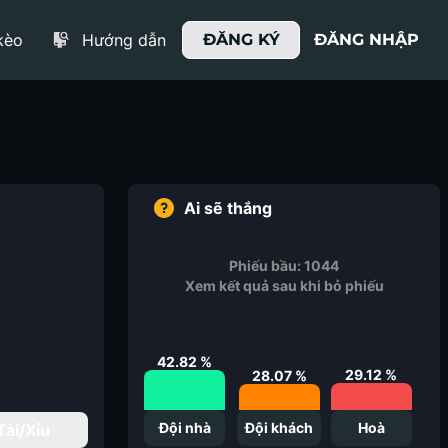
kèo
Hướng dẫn
ĐĂNG KÝ
ĐĂNG NHẬP
Ai sẽ thắng
Phiếu bầu:
1044
Xem kết quả sau khi bỏ phiếu
42.82
%
29.12
%
28.07
%
Đội nhà
Đội khách
Hoà
Tài/Xỉu