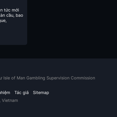
in tức mới
oàn cầu, bao
gue,
hư Isle of Man Gambling Supervision Commission
nhiệm
Tác giả
Sitemap
, Vietnam