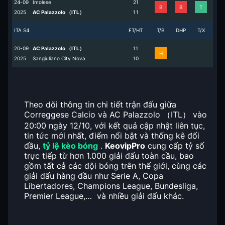
24-09
Imolese
2
1
B
B
T
2025
AC Palazzolo （ITL）
1
1
ITA S4
FT/HT
T/B
DHP
T/X
20-09
AC Palazzolo （ITL）
1
1
H
2025
Sangiuliano City Nova
1
0
Theo dõi thông tin chi tiết trận đấu giữa
Correggese Calcio và AC Palazzolo （ITL） vào
20:00 ngày 12/10, với kết quả cập nhật liên tục,
tin tức mới nhất, điểm nổi bật và thống kê đối
đầu,
tỷ lệ kèo bóng
.
KeovipPro
cung cấp tỷ số
trực tiếp từ hơn 1.000 giải đấu toàn cầu, bao
gồm tất cả các đội bóng trên thế giới, cùng các
giải đấu hàng đầu như Serie A, Copa
Libertadores, Champions League, Bundesliga,
Premier League,… và nhiều giải đấu khác.