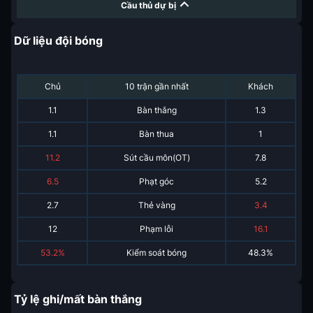
Cầu thủ dự bị
Dữ liệu đội bóng
Chủ
10 trận gần nhất
Khách
1.1
Bàn thắng
1.3
1.1
Bàn thua
1
11.2
Sút cầu môn(OT)
7.8
6.5
Phạt góc
5.2
2.7
Thẻ vàng
3.4
12
Phạm lỗi
16.1
53.2%
Kiểm soát bóng
48.3%
Tỷ lệ ghi/mất bàn thắng