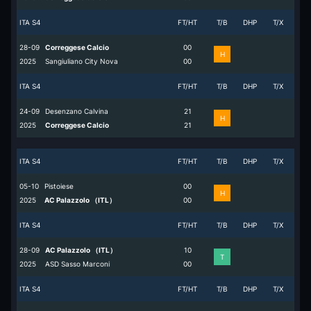
ITA S4
FT/HT
T/B
DHP
T/X
28-09
Correggese Calcio
0
0
H
2025
Sangiuliano City Nova
0
0
ITA S4
FT/HT
T/B
DHP
T/X
24-09
Desenzano Calvina
2
1
H
2025
Correggese Calcio
2
1
ITA S4
FT/HT
T/B
DHP
T/X
05-10
Pistoiese
0
0
H
2025
AC Palazzolo （ITL）
0
0
ITA S4
FT/HT
T/B
DHP
T/X
28-09
AC Palazzolo （ITL）
1
0
T
2025
ASD Sasso Marconi
0
0
ITA S4
FT/HT
T/B
DHP
T/X