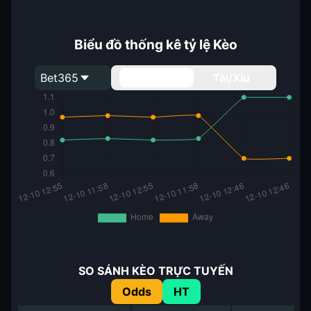
Biểu đồ thống kê tỷ lệ Kèo
Bet365
Handicap
Tài/Xỉu
SO SÁNH KÈO TRỰC TUYẾN
Odds
HT