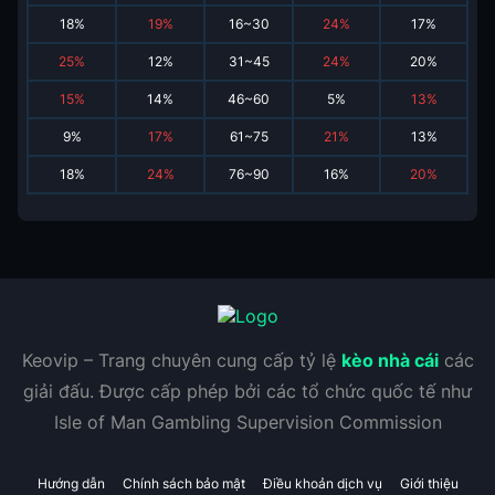
18
%
19
%
16~30
24
%
17
%
25
%
12
%
31~45
24
%
20
%
15
%
14
%
46~60
5
%
13
%
9
%
17
%
61~75
21
%
13
%
18
%
24
%
76~90
16
%
20
%
Keovip – Trang chuyên cung cấp tỷ lệ
kèo nhà cái
các
giải đấu. Được cấp phép bởi các tổ chức quốc tế như
Isle of Man Gambling Supervision Commission
Hướng dẫn
Chính sách bảo mật
Điều khoản dịch vụ
Giới thiệu