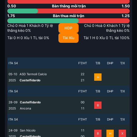
0.50
Bàn thắng mỗi trận
1.50
1.75
Bàn thua mỗi trận
1.25
Chủ
0
Hoà
1
Khách
0
Tỷ lệ
Chủ
0
Hoà
0
Khách
1
Tỷ lệ
HDP
thắng kèo
0
%
thắng kèo
0
%
Tài
0
H
0
Xỉu
1
TL tài
0
%
Tài Xỉu
Tài
1
H
0
Xỉu
0
TL tài
100
%
ITA S4
FT/HT
T/B
DHP
T/X
05-10
ASD Termoli Calcio
2
2
H
2025
Castelfidardo
2
1
ITA S4
FT/HT
T/B
DHP
T/X
28-09
Castelfidardo
0
0
B
2025
Ancona
1
1
ITA S4
FT/HT
T/B
DHP
T/X
24-09
San Nicolo
1
1
B
H
X
2025
Castelfidardo
0
0