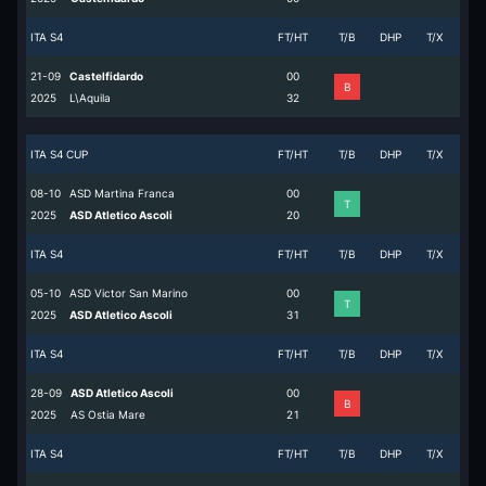
ITA S4
FT/HT
T/B
DHP
T/X
21-09
Castelfidardo
0
0
B
2025
L\Aquila
3
2
ITA S4 CUP
FT/HT
T/B
DHP
T/X
08-10
ASD Martina Franca
0
0
T
2025
ASD Atletico Ascoli
2
0
ITA S4
FT/HT
T/B
DHP
T/X
05-10
ASD Victor San Marino
0
0
T
2025
ASD Atletico Ascoli
3
1
ITA S4
FT/HT
T/B
DHP
T/X
28-09
ASD Atletico Ascoli
0
0
B
2025
AS Ostia Mare
2
1
ITA S4
FT/HT
T/B
DHP
T/X