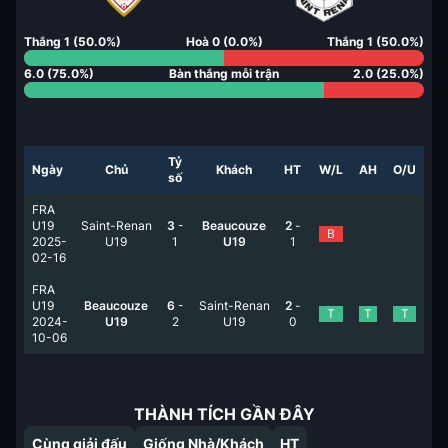
Thắng
1
(
50.0
%)
Hoà
0
(
0.0
%)
Thắng
1
(
50.0
%)
6.0
(
75.0
%)
Bàn thắng mỗi trận
2.0
(
25.0
%)
Tỷ
Ngày
Chủ
Khách
HT
W/L
AH
O/U
số
FRA
U19
Saint-Renan
3
-
Beaucouze
2
-
B
2025-
U19
1
U19
1
02-16
FRA
U19
Beaucouze
6
-
Saint-Renan
2
-
T
T
T
2024-
U19
2
U19
0
10-06
THÀNH TÍCH GẦN ĐÂY
Cùng giải đấu
Giống Nhà/Khách
HT