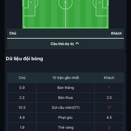
Chủ
Khách
Cầu thủ dự bị
Dữ liệu đội bóng
Chủ
10 trận gần nhất
Khách
0.9
Bàn thắng
1
2.3
Bàn thua
2.5
10.5
Sút cầu môn(OT)
17
4.9
Phạt góc
4.5
1.9
Thẻ vàng
2