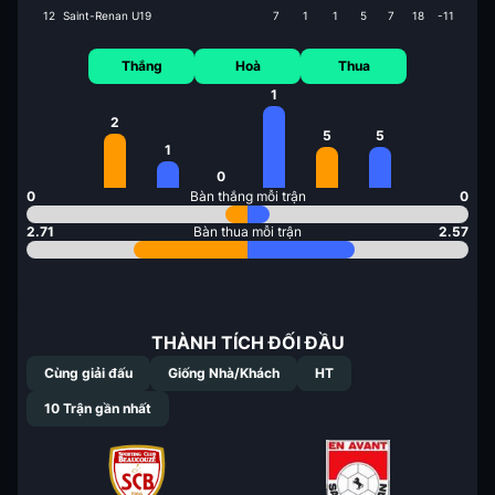
12
Saint-Renan U19
7
1
1
5
7
18
-11
Thắng
Hoà
Thua
1
2
5
5
1
0
0
Bàn thắng mỗi trận
0
2.71
Bàn thua mỗi trận
2.57
THÀNH TÍCH ĐỐI ĐẦU
Cùng giải đấu
Giống Nhà/Khách
HT
10
Trận gần nhất