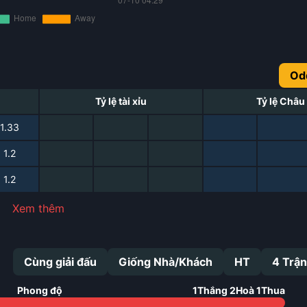
Od
Tỷ lệ tài xỉu
Tỷ lệ Châu
1.33
1.2
1.2
Xem thêm
Cùng giải đấu
Giống Nhà/Khách
HT
4
Trận
Phong độ
1
Thắng
2
Hoà
1
Thua