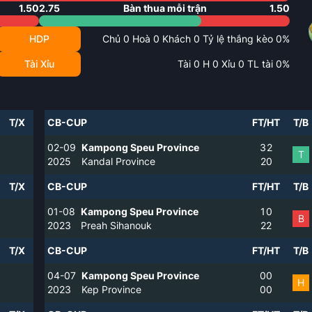
1.50
2.75
Bàn thua mỗi trận
1.50
HDP
Chủ
0
Hoà
0
Khách
0
Tỷ lệ thắng kèo
0
%
Tài Xỉu
Tài
0
H
0
Xỉu
0
TL tài
0
%
T/X
CB-CUP
FT/HT
T/B
02-09
Kampong Speu Province
3
2
T
2025
Kandal Province
2
0
T/X
CB-CUP
FT/HT
T/B
01-08
Kampong Speu Province
1
0
B
2023
Preah Sihanouk
2
2
T/X
CB-CUP
FT/HT
T/B
04-07
Kampong Speu Province
0
0
H
2023
Kep Province
0
0