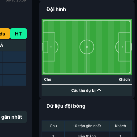
Đội hình
ds
HT
 Á
Chủ
Khách
Cầu thủ dự bị
Dữ liệu đội bóng
 gần nhất
Chủ
10 trận gần nhất
Khách
1
Bàn thắng
1