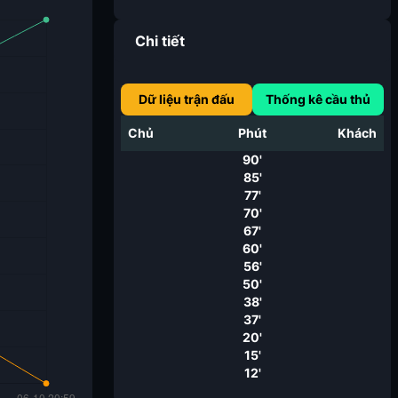
Chi tiết
Dữ liệu trận đấu
Thống kê cầu thủ
Chủ
Phút
Khách
90'
85'
77'
70'
67'
60'
56'
50'
38'
37'
20'
15'
12'