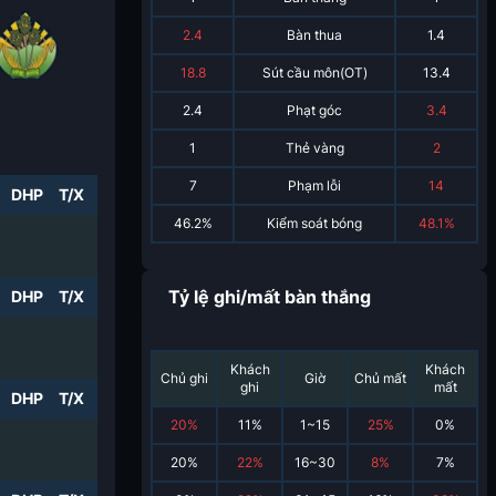
2.4
Bàn thua
1.4
18.8
Sút cầu môn(OT)
13.4
2.4
Phạt góc
3.4
1
Thẻ vàng
2
7
Phạm lỗi
14
DHP
T/X
46.2%
Kiểm soát bóng
48.1%
Tỷ lệ ghi/mất bàn thắng
DHP
T/X
Khách
Khách
Chủ ghi
Giờ
Chủ mất
ghi
mất
DHP
T/X
20
%
11
%
1~15
25
%
0
%
20
%
22
%
16~30
8
%
7
%