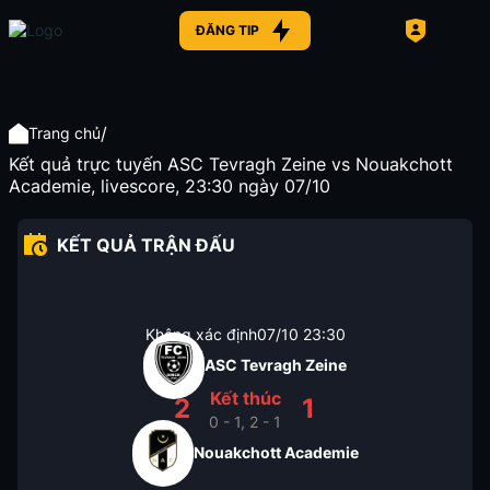
ĐĂNG TIP
/
Trang chủ
Kết quả trực tuyến ASC Tevragh Zeine vs Nouakchott
Academie, livescore, 23:30 ngày 07/10
KẾT QUẢ TRẬN ĐẤU
Không xác định
07/10
23:30
ASC Tevragh Zeine
Kết thúc
2
1
0 - 1, 2 - 1
Nouakchott Academie