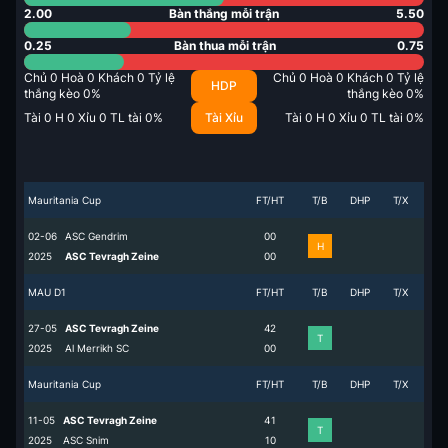
2.00
Bàn thắng mỗi trận
5.50
0.25
Bàn thua mỗi trận
0.75
Chủ
0
Hoà
0
Khách
0
Tỷ lệ
Chủ
0
Hoà
0
Khách
0
Tỷ lệ
HDP
thắng kèo
0
%
thắng kèo
0
%
Tài
0
H
0
Xỉu
0
TL tài
0
%
Tài Xỉu
Tài
0
H
0
Xỉu
0
TL tài
0
%
Mauritania Cup
FT/HT
T/B
DHP
T/X
02-06
ASC Gendrim
0
0
H
2025
ASC Tevragh Zeine
0
0
MAU D1
FT/HT
T/B
DHP
T/X
27-05
ASC Tevragh Zeine
4
2
T
2025
Al Merrikh SC
0
0
Mauritania Cup
FT/HT
T/B
DHP
T/X
11-05
ASC Tevragh Zeine
4
1
T
2025
ASC Snim
1
0