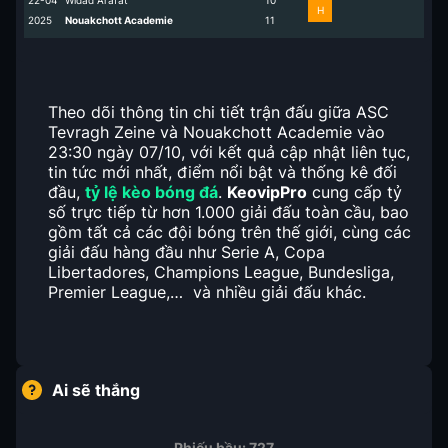
22-04
Widad Arafat
1
0
H
2025
Nouakchott Academie
1
1
Theo dõi thông tin chi tiết trận đấu giữa ASC
Tevragh Zeine và Nouakchott Academie vào
23:30 ngày 07/10, với kết quả cập nhật liên tục,
tin tức mới nhất, điểm nổi bật và thống kê đối
đầu,
tỷ lệ kèo bóng đá
.
KeovipPro
cung cấp tỷ
số trực tiếp từ hơn 1.000 giải đấu toàn cầu, bao
gồm tất cả các đội bóng trên thế giới, cùng các
giải đấu hàng đầu như Serie A, Copa
Libertadores, Champions League, Bundesliga,
Premier League,… và nhiều giải đấu khác.
Ai sẽ thắng
Phiếu bầu:
727