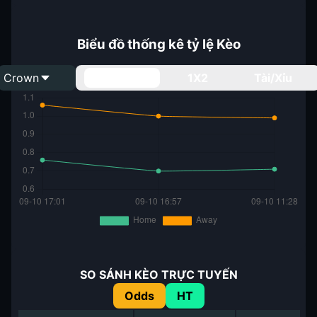
Biểu đồ thống kê tỷ lệ Kèo
Crown
Handicap
1X2
Tài/Xỉu
SO SÁNH KÈO TRỰC TUYẾN
Odds
HT