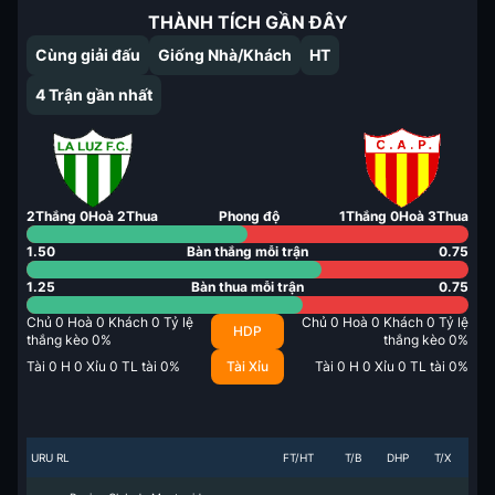
THÀNH TÍCH GẦN ĐÂY
Cùng giải đấu
Giống Nhà/Khách
HT
4
Trận gần nhất
2
Thắng
0
Hoà
2
Thua
Phong độ
1
Thắng
0
Hoà
3
Thua
1.50
Bàn thắng mỗi trận
0.75
1.25
Bàn thua mỗi trận
0.75
Chủ
0
Hoà
0
Khách
0
Tỷ lệ
Chủ
0
Hoà
0
Khách
0
Tỷ lệ
HDP
thắng kèo
0
%
thắng kèo
0
%
Tài
0
H
0
Xỉu
0
TL tài
0
%
Tài Xỉu
Tài
0
H
0
Xỉu
0
TL tài
0
%
URU RL
FT/HT
T/B
DHP
T/X