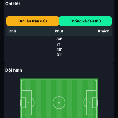
Chi tiết
Dữ liệu trận đấu
Thống kê cầu thủ
Chủ
Phút
Khách
84'
71'
48'
31'
Đội hình