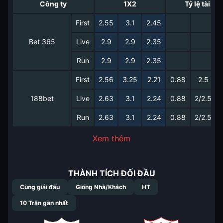
Công ty
1X2
Tỷ lệ tài xỉu
First
2.55
3.1
2.45
Bet 365
Live
2.9
2.9
2.35
Run
2.9
2.9
2.35
First
2.56
3.25
2.21
0.88
2.5
188bet
Live
2.63
3.1
2.24
0.88
2/2.5
Run
2.63
3.1
2.24
0.88
2/2.5
Xem thêm
THÀNH TÍCH ĐỐI ĐẦU
Cùng giải đấu
Giống Nhà/Khách
HT
10
Trận gần nhất