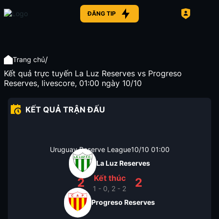
ĐĂNG TIP
/
Trang chủ
Kết quả trực tuyến La Luz Reserves vs Progreso
Reserves, livescore, 01:00 ngày 10/10
KẾT QUẢ TRẬN ĐẤU
Uruguay Reserve League
10/10
01:00
La Luz Reserves
Kết thúc
2
2
1 - 0, 2 - 2
Progreso Reserves