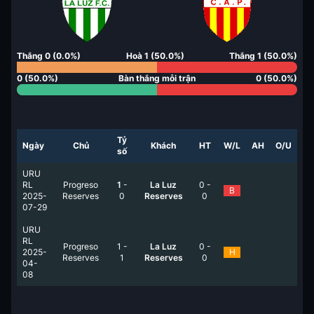
Thắng
0
(
0.0
%)
Hoà
1
(
50.0
%)
Thắng
1
(
50.0
%)
0
(
50.0
%)
Bàn thắng mỗi trận
0
(
50.0
%)
Tỷ
Ngày
Chủ
Khách
HT
W/L
AH
O/U
số
URU
RL
Progreso
1
-
La Luz
0
-
B
2025-
Reserves
0
Reserves
0
07-29
URU
RL
Progreso
1
-
La Luz
0
-
2025-
H
Reserves
1
Reserves
0
04-
08