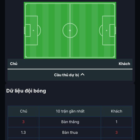
Chủ
Khách
Cầu thủ dự bị
Dữ liệu đội bóng
Chủ
10 trận gần nhất
Khách
3
Bàn thắng
1
1.3
Bàn thua
3