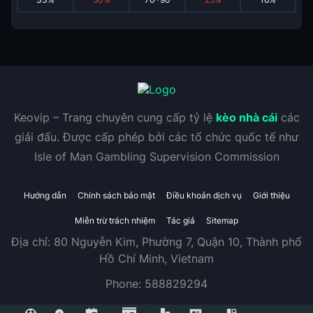
Keovip – Trang chuyên cung cấp tỷ lệ
kèo nhà cái
các
giải đấu. Được cấp phép bởi các tổ chức quốc tế như
Isle of Man Gambling Supervision Commission
Hướng dẫn
Chính sách bảo mật
Điều khoản dịch vụ
Giới thiệu
Miễn trừ trách nhiệm
Tác giả
Sitemap
Địa chỉ:
80 Nguyễn Kim, Phường 7, Quận 10, Thành phố
Hồ Chí Minh, Vietnam
Phone:
588829294