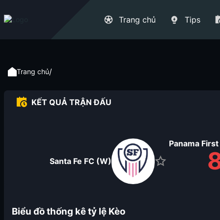
Trang chủ
Tips
/
Trang chủ
KẾT QUẢ TRẬN ĐẤU
Panama First
Santa Fe FC (W)
Biểu đồ thống kê tỷ lệ Kèo