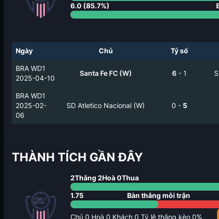
6.0
(
85.7
%)
Ngày
Chủ
Tỷ số
BRA WD1
Santa Fe FC (W)
6
-
1
S
2025-04-10
BRA WD1
2025-02-
SD Atletico Nacional (W)
0
-
5
06
THÀNH TÍCH GẦN ĐÂY
2
Thắng
2
Hoà
0
Thua
1.75
Bàn thắng mỗi trận
Chủ
0
Hoà
0
Khách
0
Tỷ lệ thắng kèo
0
%