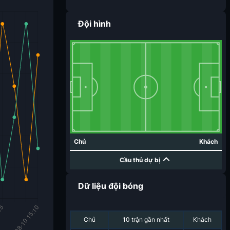
Đội hình
Chủ
Khách
Cầu thủ dự bị
Dữ liệu đội bóng
Chủ
10 trận gần nhất
Khách