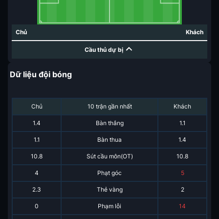
Chủ
Khách
Cầu thủ dự bị
Dữ liệu đội bóng
Chủ
10 trận gần nhất
Khách
1.4
Bàn thắng
1.1
1.1
Bàn thua
1.4
10.8
Sút cầu môn(OT)
10.8
4
Phạt góc
5
2.3
Thẻ vàng
2
0
Phạm lỗi
14