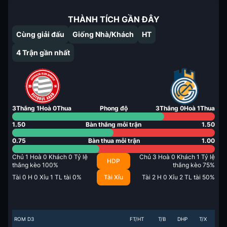
THÀNH TÍCH GẦN ĐÂY
Cùng giải đấu
Giống Nhà/Khách
HT
4
Trận gần nhất
3
Thắng
1
Hoà
0
Thua
Phong độ
3
Thắng
0
Hoà
1
Thua
1.50
Bàn thắng mỗi trận
1.50
0.75
Bàn thua mỗi trận
1.00
Chủ
1
Hoà
0
Khách
0
Tỷ lệ
Chủ
3
Hoà
0
Khách
1
Tỷ lệ
HDP
thắng kèo
100
%
thắng kèo
75
%
Tài
0
H
0
Xỉu
1
TL tài
0
%
Tài Xỉu
Tài
2
H
0
Xỉu
2
TL tài
50
%
ROM D3
FT/HT
T/B
DHP
T/X