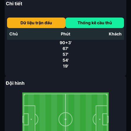
Chi tiết
Dữ liệu trận đấu
Thống kê cầu thủ
Chủ
Phút
Khách
90+3'
67'
57'
54'
19'
Đội hình