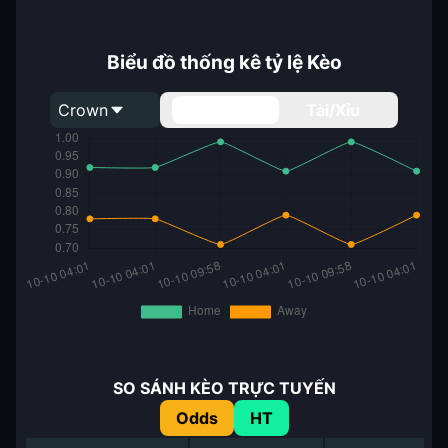
Biểu đồ thống kê tỷ lệ Kèo
Crown
Handicap
Tài/Xỉu
SO SÁNH KÈO TRỰC TUYẾN
Odds
HT