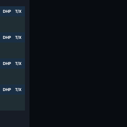
DHP
T/X
DHP
T/X
DHP
T/X
DHP
T/X