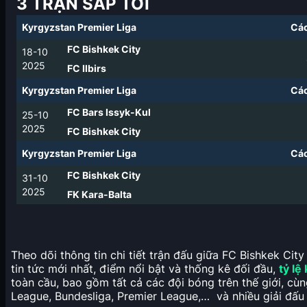
3 TRẬN SẮP TỚI
Kyrgyzstan Premier Liga
Các
FC Bishkek City
18-10
2025
FC Ilbirs
Kyrgyzstan Premier Liga
Các
FC Bars Issyk-Kul
25-10
2025
FC Bishkek City
Kyrgyzstan Premier Liga
Các
FC Bishkek City
31-10
2025
FK Kara-Balta
Theo dõi thông tin chi tiết trận đấu giữa FC Bishkek City
tin tức mới nhất, điểm nổi bật và thống kê đối đầu,
tỷ lệ
toàn cầu, bao gồm tất cả các đội bóng trên thế giới, cù
League, Bundesliga, Premier League,… và nhiều giải đấu