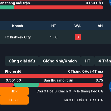
àn thắng mỗi trận
0
(
50.0
%)
Khách
HT
W/L
AH
FC Bishkek City
1
-
0
B
Cùng giải đấu
Giống Nhà/Khách
HT
4
Trận
Phong độ
0
Thắng
0
Hoà
4
Thua
0.50
1.50
Bàn thua mỗi trận
3.75
HDP
Chủ
0
Hoà
0
Khách
0
Tỷ lệ thắng kèo
0
%
Tài Xỉu
Tài
0
H
0
Xỉu
0
TL tài
0
%