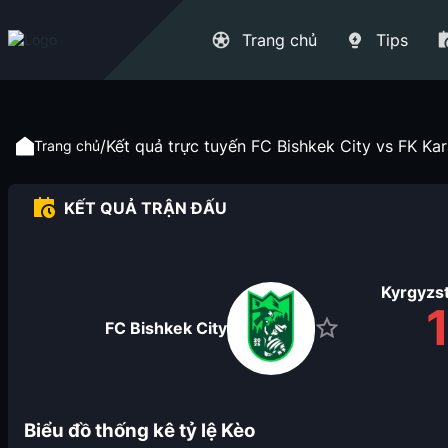
Trang chủ
Tips
/
Kết quả trực tuyến FC Bishkek City vs FK Kar
Trang chủ
KẾT QUẢ TRẬN ĐẤU
Kyrgyzst
FC Bishkek City
Biểu đồ thống kê tỷ lệ Kèo