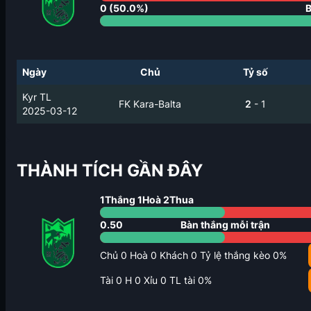
0
(
50.0
%)
B
Ngày
Chủ
Tỷ số
Kyr TL
FK Kara-Balta
2
-
1
2025-03-12
THÀNH TÍCH GẦN ĐÂY
1
Thắng
1
Hoà
2
Thua
0.50
Bàn thắng mỗi trận
Chủ
0
Hoà
0
Khách
0
Tỷ lệ thắng kèo
0
%
Tài
0
H
0
Xỉu
0
TL tài
0
%