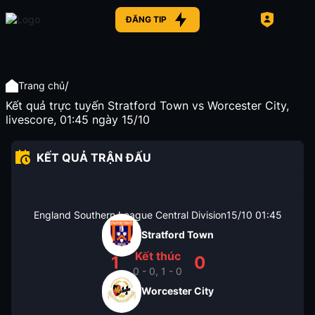
ĐĂNG TIP
/
Trang chủ
Kết quả trực tuyến Stratford Town vs Worcester City,
livescore, 01:45 ngày 15/10
KẾT QUẢ TRẬN ĐẤU
England Southern League Central Division
15/10
01:45
Stratford Town
Kết thúc
1
0
0 - 0, 1 - 0
Worcester City