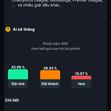
Champions League, Bundesliga, Premier League,
… và nhiều giải đấu khác.
Ai sẽ thắng
Phiếu bầu:
882
Xem kết quả sau khi bỏ phiếu
43.99
%
39.34
%
16.67
%
Đội nhà
Đội khách
Hoà
Chi tiết