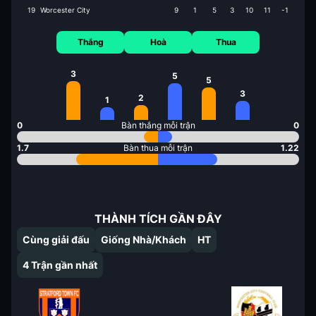
19
Worcester City
9
1
5
3
10
11
-1
Thắng
Hoà
Thua
3
5
5
3
2
1
0
Bàn thắng mỗi trận
0
1.7
Bàn thua mỗi trận
1.22
THÀNH TÍCH GẦN ĐÂY
Cùng giải đấu
Giống Nhà/Khách
HT
4
Trận gần nhất