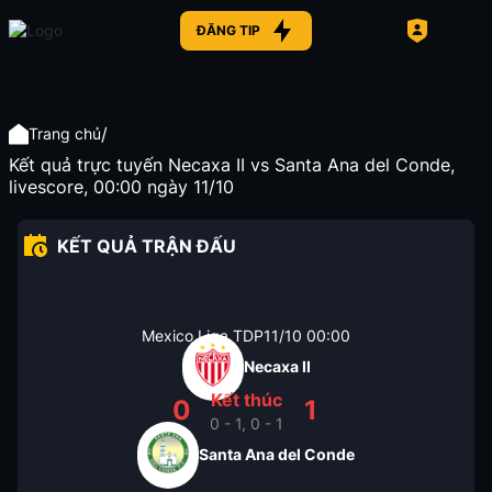
ĐĂNG TIP
/
Trang chủ
Kết quả trực tuyến Necaxa II vs Santa Ana del Conde,
livescore, 00:00 ngày 11/10
KẾT QUẢ TRẬN ĐẤU
Mexico Liga TDP
11/10
00:00
Necaxa II
Kết thúc
0
1
0 - 1, 0 - 1
Santa Ana del Conde