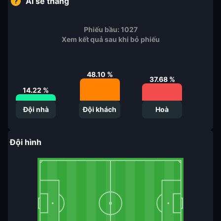
Ai sẽ thắng
Phiếu bầu:
1027
Xem kết quả sau khi bỏ phiếu
48.10
%
37.68
%
14.22
%
Đội nhà
Đội khách
Hoà
Đội hình