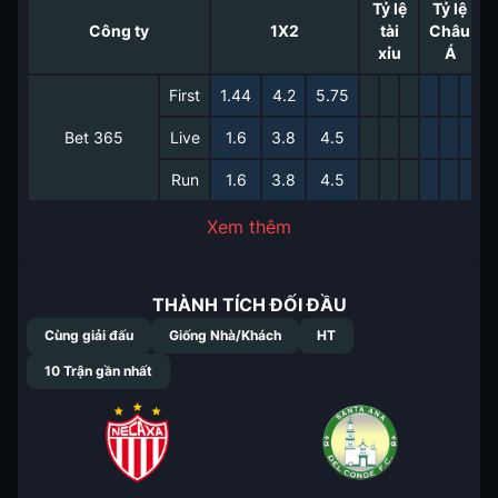
Tỷ lệ
Tỷ lệ
Công ty
1X2
tài
Châu
xỉu
Á
First
1.44
4.2
5.75
Bet 365
Live
1.6
3.8
4.5
Run
1.6
3.8
4.5
Xem thêm
THÀNH TÍCH ĐỐI ĐẦU
Cùng giải đấu
Giống Nhà/Khách
HT
10
Trận gần nhất