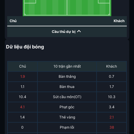
Chủ
Khách
Cầu thủ dự bị
Dữ liệu đội bóng
Chủ
10 trận gần nhất
Khách
1.9
Bàn thắng
0.7
1.1
Bàn thua
1.7
10.4
Sút cầu môn(OT)
10.3
4.1
Phạt góc
3.4
1.4
Thẻ vàng
2.1
0
Phạm lỗi
38