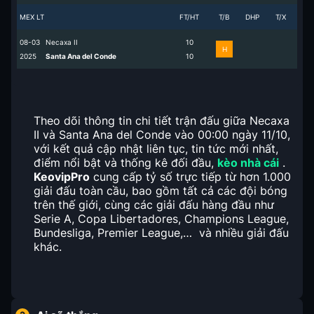
MEX LT
FT/HT
T/B
DHP
T/X
08-03
Necaxa II
1
0
H
2025
Santa Ana del Conde
1
0
Theo dõi thông tin chi tiết trận đấu giữa Necaxa
II và Santa Ana del Conde vào 00:00 ngày 11/10,
với kết quả cập nhật liên tục, tin tức mới nhất,
điểm nổi bật và thống kê đối đầu,
kèo nhà cái
.
KeovipPro
cung cấp tỷ số trực tiếp từ hơn 1.000
giải đấu toàn cầu, bao gồm tất cả các đội bóng
trên thế giới, cùng các giải đấu hàng đầu như
Serie A, Copa Libertadores, Champions League,
Bundesliga, Premier League,… và nhiều giải đấu
khác.