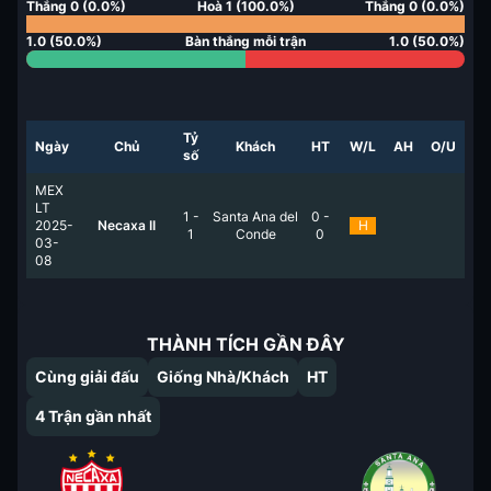
Thắng
0
(
0.0
%)
Hoà
1
(
100.0
%)
Thắng
0
(
0.0
%)
1.0
(
50.0
%)
Bàn thắng mỗi trận
1.0
(
50.0
%)
Tỷ
Ngày
Chủ
Khách
HT
W/L
AH
O/U
số
MEX
LT
1
-
Santa Ana del
0
-
2025-
Necaxa II
H
1
Conde
0
03-
08
THÀNH TÍCH GẦN ĐÂY
Cùng giải đấu
Giống Nhà/Khách
HT
4
Trận gần nhất