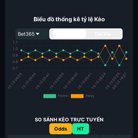
Biểu đồ thống kê tỷ lệ Kèo
Bet365
Handicap
Tài/Xỉu
SO SÁNH KÈO TRỰC TUYẾN
Odds
HT