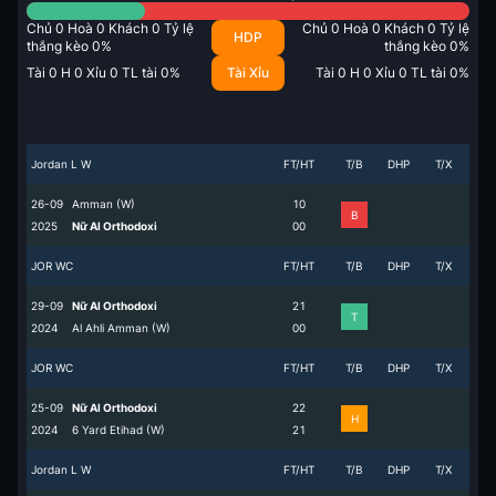
Chủ
0
Hoà
0
Khách
0
Tỷ lệ
Chủ
0
Hoà
0
Khách
0
Tỷ lệ
HDP
thắng kèo
0
%
thắng kèo
0
%
Tài
0
H
0
Xỉu
0
TL tài
0
%
Tài Xỉu
Tài
0
H
0
Xỉu
0
TL tài
0
%
Jordan L W
FT/HT
T/B
DHP
T/X
26-09
Amman (W)
1
0
B
2025
Nữ Al Orthodoxi
0
0
JOR WC
FT/HT
T/B
DHP
T/X
29-09
Nữ Al Orthodoxi
2
1
T
2024
Al Ahli Amman (W)
0
0
JOR WC
FT/HT
T/B
DHP
T/X
25-09
Nữ Al Orthodoxi
2
2
H
2024
6 Yard Etihad (W)
2
1
Jordan L W
FT/HT
T/B
DHP
T/X