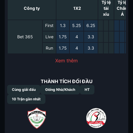
Tỷ lệ
Tỷ lệ
Công ty
1X2
tài
Châu
xỉu
Á
First
1.3
5.25
6.25
Bet 365
Live
1.75
4
3.3
Run
1.75
4
3.3
Xem thêm
THÀNH TÍCH ĐỐI ĐẦU
Cùng giải đấu
Giống Nhà/Khách
HT
10
Trận gần nhất