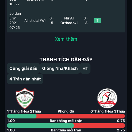
10-22
Jordan
L W
0
-
Nữ Al
0
-
Al Istiqlal (W)
T
2021-
5
Orthodoxi
3
07-25
Xem thêm
THÀNH TÍCH GẦN ĐÂY
Cùng giải đấu
Giống Nhà/Khách
HT
4
Trận gần nhất
1
Thắng
1
Hoà
2
Thua
Phong độ
0
Thắng
1
Hoà
3
Thua
1.00
Bàn thắng mỗi trận
0.75
1.00
Bàn thua mỗi trận
2.75