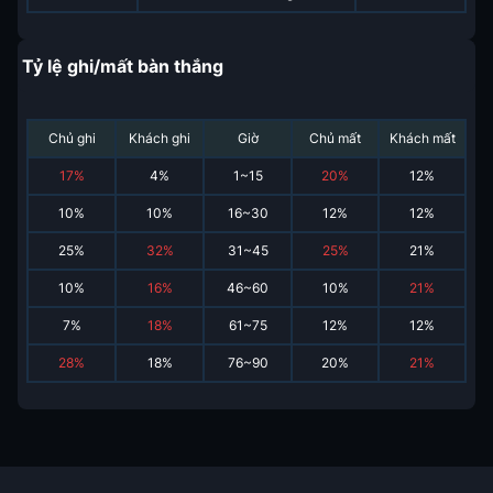
Tỷ lệ ghi/mất bàn thắng
Chủ ghi
Khách ghi
Giờ
Chủ mất
Khách mất
17
%
4
%
1~15
20
%
12
%
10
%
10
%
16~30
12
%
12
%
25
%
32
%
31~45
25
%
21
%
10
%
16
%
46~60
10
%
21
%
7
%
18
%
61~75
12
%
12
%
28
%
18
%
76~90
20
%
21
%