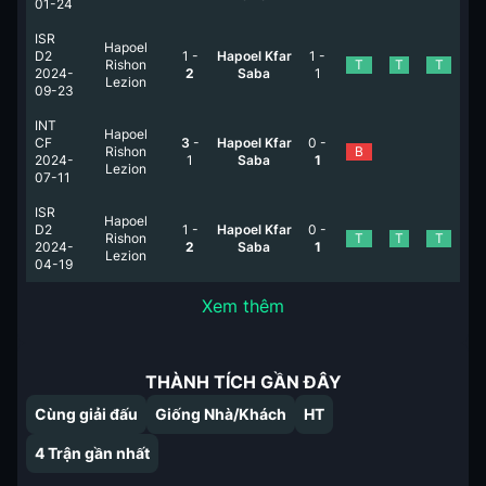
01-24
ISR
Hapoel
D2
1
-
Hapoel Kfar
1
-
Rishon
T
T
T
2024-
2
Saba
1
Lezion
09-23
INT
Hapoel
CF
3
-
Hapoel Kfar
0
-
Rishon
B
2024-
1
Saba
1
Lezion
07-11
ISR
Hapoel
D2
1
-
Hapoel Kfar
0
-
Rishon
T
T
T
2024-
2
Saba
1
Lezion
04-19
Xem thêm
THÀNH TÍCH GẦN ĐÂY
Cùng giải đấu
Giống Nhà/Khách
HT
4
Trận gần nhất