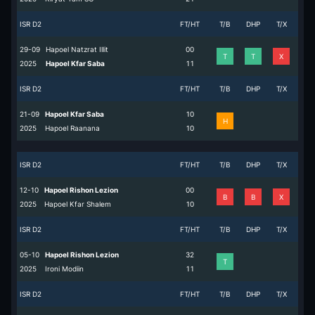
ISR D2
FT/HT
T/B
DHP
T/X
29-09
Hapoel Natzrat Illit
0
0
T
T
X
2025
Hapoel Kfar Saba
1
1
ISR D2
FT/HT
T/B
DHP
T/X
21-09
Hapoel Kfar Saba
1
0
H
2025
Hapoel Raanana
1
0
ISR D2
FT/HT
T/B
DHP
T/X
12-10
Hapoel Rishon Lezion
0
0
B
B
X
2025
Hapoel Kfar Shalem
1
0
ISR D2
FT/HT
T/B
DHP
T/X
05-10
Hapoel Rishon Lezion
3
2
T
2025
Ironi Modiin
1
1
ISR D2
FT/HT
T/B
DHP
T/X