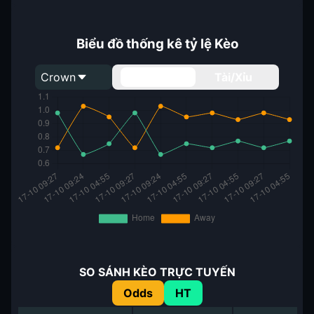
Biểu đồ thống kê tỷ lệ Kèo
Crown
Handicap
Tài/Xỉu
SO SÁNH KÈO TRỰC TUYẾN
Odds
HT