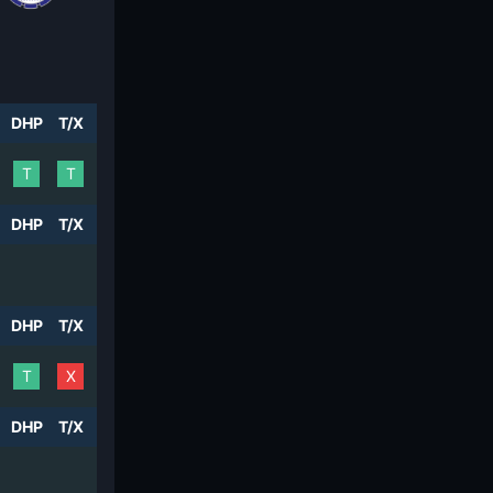
DHP
T/X
T
T
DHP
T/X
DHP
T/X
T
X
DHP
T/X