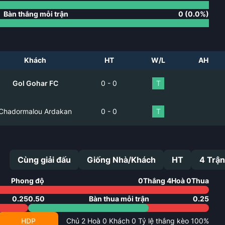
Bàn thắng mỗi trận
0
(
0.0
%)
Khách
HT
W/L
AH
Gol Gohar FC
0
-
0
T
Chadormalou Ardakan
0
-
0
T
Cùng giải đấu
Giống Nhà/Khách
HT
4
Trận
Phong độ
0
Thắng
4
Hoà
0
Thua
0.25
0.50
Bàn thua mỗi trận
0.25
HDP
Chủ
2
Hoà
0
Khách
0
Tỷ lệ thắng kèo
100
%