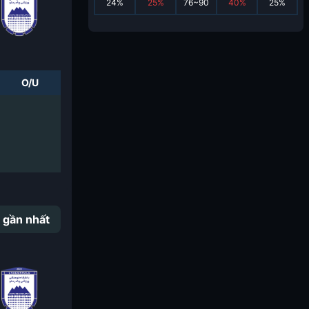
24
%
25
%
76~90
40
%
25
%
O/U
 gần nhất