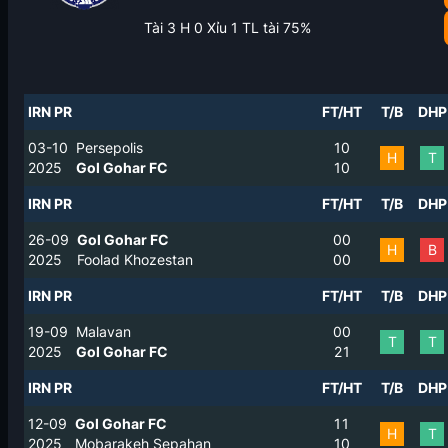
Tài
3
H
0
Xỉu
1
TL tài
75
%
IRN PR
FT/HT
T/B
DHP
03-10
Persepolis
1
0
H
T
2025
Gol Gohar FC
1
0
IRN PR
FT/HT
T/B
DHP
26-09
Gol Gohar FC
0
0
H
B
2025
Foolad Khozestan
0
0
IRN PR
FT/HT
T/B
DHP
19-09
Malavan
0
0
T
T
2025
Gol Gohar FC
2
1
IRN PR
FT/HT
T/B
DHP
12-09
Gol Gohar FC
1
1
H
T
2025
Mobarakeh Sepahan
1
0