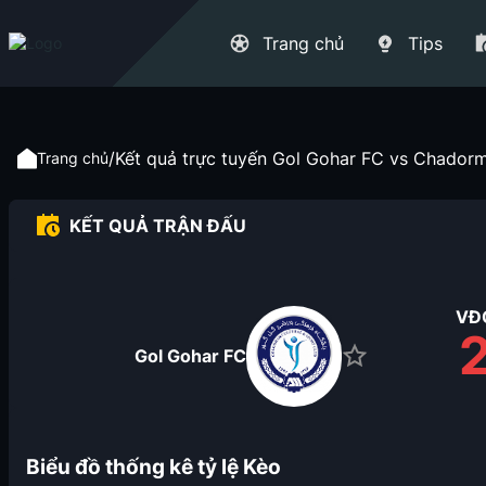
Trang chủ
Tips
/
Kết quả trực tuyến Gol Gohar FC vs Chadorma
Trang chủ
KẾT QUẢ TRẬN ĐẤU
VĐQ
Gol Gohar FC
Biểu đồ thống kê tỷ lệ Kèo