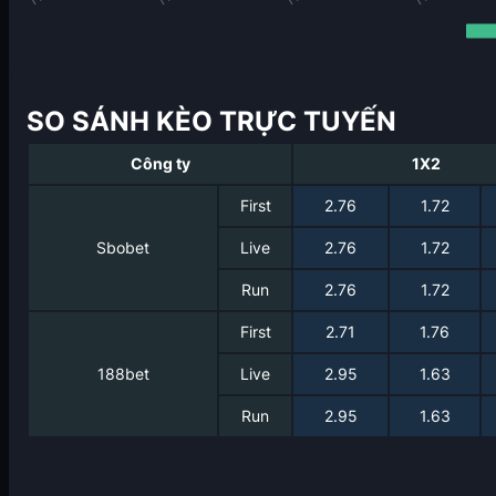
SO SÁNH KÈO TRỰC TUYẾN
Công ty
1X2
First
2.76
1.72
Sbobet
Live
2.76
1.72
Run
2.76
1.72
First
2.71
1.76
188bet
Live
2.95
1.63
Run
2.95
1.63