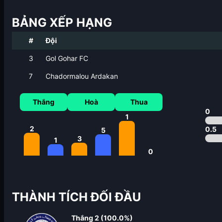
BẢNG XẾP HẠNG
#
Đội
3
Gol Gohar FC
7
Chadormalou Ardakan
Thắng
Hoà
Thua
0
1
2
0.5
5
3
1
0
THÀNH TÍCH ĐỐI ĐẦU
Thắng
2
(
100.0
%)