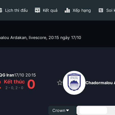
Lịch thi đấu
Kết quả
Xếp hạng
Soi 
lou Ardakan, livescore, 20:15 ngày 17/10
G Iran
17/10
20:15
2
0
Kết thúc
Chadormalou 
2 - 0, 2 - 0
Crown
Handicap