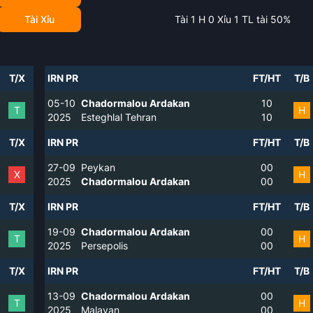
Tài Xỉu
Tài
1
H
0
Xỉu
1
TL tài
50
%
T/X
IRN PR
FT/HT
T/B
05-10
Chadormalou Ardakan
1
0
T
H
2025
Esteghlal Tehran
1
0
T/X
IRN PR
FT/HT
T/B
27-09
Peykan
0
0
X
H
2025
Chadormalou Ardakan
0
0
T/X
IRN PR
FT/HT
T/B
19-09
Chadormalou Ardakan
0
0
T
H
2025
Persepolis
0
0
T/X
IRN PR
FT/HT
T/B
13-09
Chadormalou Ardakan
0
0
T
H
2025
Malavan
0
0