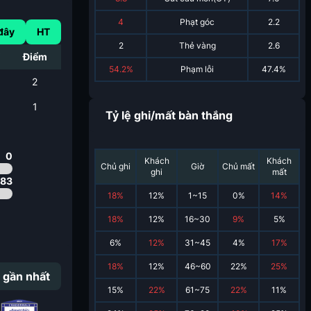
4
Phạt góc
2.2
đây
HT
2
Thẻ vàng
2.6
i
Điểm
54.2%
Phạm lỗi
47.4%
2
1
Tỷ lệ ghi/mất bàn thắng
0
Khách
Khách
Chủ ghi
Giờ
Chủ mất
ghi
mất
.83
18
%
12
%
1~15
0
%
14
%
18
%
12
%
16~30
9
%
5
%
6
%
12
%
31~45
4
%
17
%
18
%
12
%
46~60
22
%
25
%
 gần nhất
15
%
22
%
61~75
22
%
11
%