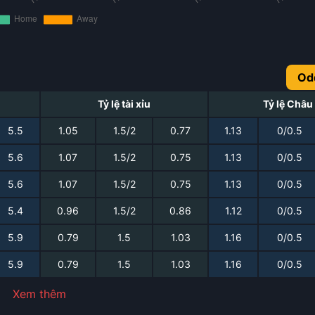
Od
Tỷ lệ tài xỉu
Tỷ lệ Châu
5.5
1.05
1.5/2
0.77
1.13
0/0.5
5.6
1.07
1.5/2
0.75
1.13
0/0.5
5.6
1.07
1.5/2
0.75
1.13
0/0.5
5.4
0.96
1.5/2
0.86
1.12
0/0.5
5.9
0.79
1.5
1.03
1.16
0/0.5
5.9
0.79
1.5
1.03
1.16
0/0.5
Xem thêm