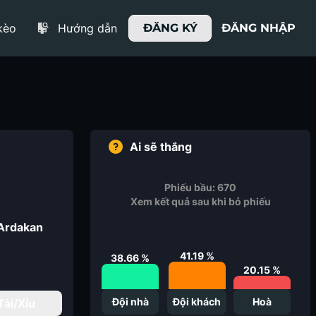
kèo
Hướng dẫn
ĐĂNG KÝ
ĐĂNG NHẬP
Ai sẽ thắng
Phiếu bầu:
670
Xem kết quả sau khi bỏ phiếu
Ardakan
41.19
%
38.66
%
20.15
%
Đội nhà
Đội khách
Hoà
Tài/Xỉu