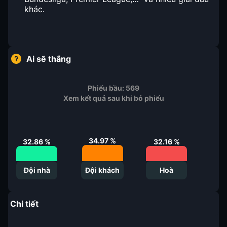
khác.
Ai sẽ thắng
Phiếu bầu:
569
Xem kết quả sau khi bỏ phiếu
34.97
%
32.86
%
32.16
%
Đội nhà
Đội khách
Hoà
Chi tiết