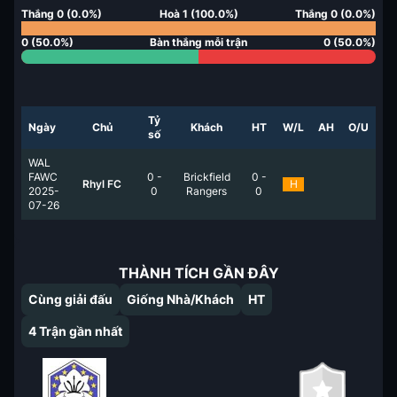
Thắng
0
(
0.0
%)
Hoà
1
(
100.0
%)
Thắng
0
(
0.0
%)
0
(
50.0
%)
Bàn thắng mỗi trận
0
(
50.0
%)
Tỷ
Ngày
Chủ
Khách
HT
W/L
AH
O/U
số
WAL
FAWC
0
-
Brickfield
0
-
Rhyl FC
H
2025-
0
Rangers
0
07-26
THÀNH TÍCH GẦN ĐÂY
Cùng giải đấu
Giống Nhà/Khách
HT
4
Trận gần nhất