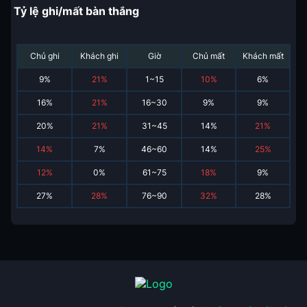
Tỷ lệ ghi/mất bàn thắng
Chủ ghi
Khách ghi
Giờ
Chủ mất
Khách mất
9
%
21
%
1~15
10
%
6
%
16
%
21
%
16~30
9
%
9
%
20
%
21
%
31~45
14
%
21
%
14
%
7
%
46~60
14
%
25
%
12
%
0
%
61~75
18
%
9
%
27
%
28
%
76~90
32
%
28
%