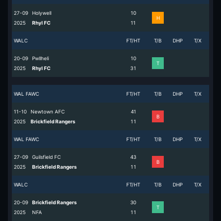
27-09
Holywell
1
0
H
2025
Rhyl FC
1
1
WALC
FT/HT
T/B
DHP
T/X
20-09
Pwllheli
1
0
T
2025
Rhyl FC
3
1
WAL FAWC
FT/HT
T/B
DHP
T/X
11-10
Newtown AFC
4
1
B
2025
Brickfield Rangers
1
1
WAL FAWC
FT/HT
T/B
DHP
T/X
27-09
Guilsfield FC
4
3
B
2025
Brickfield Rangers
1
1
WALC
FT/HT
T/B
DHP
T/X
20-09
Brickfield Rangers
3
0
T
2025
NFA
1
1