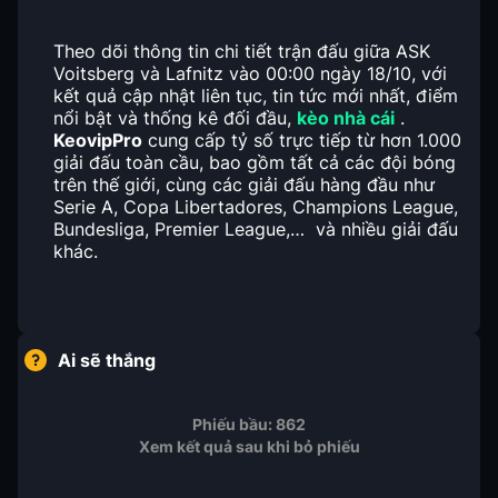
Theo dõi thông tin chi tiết trận đấu giữa ASK
Voitsberg và Lafnitz vào 00:00 ngày 18/10, với
kết quả cập nhật liên tục, tin tức mới nhất, điểm
nổi bật và thống kê đối đầu,
kèo nhà cái
.
KeovipPro
cung cấp tỷ số trực tiếp từ hơn 1.000
giải đấu toàn cầu, bao gồm tất cả các đội bóng
trên thế giới, cùng các giải đấu hàng đầu như
Serie A, Copa Libertadores, Champions League,
Bundesliga, Premier League,… và nhiều giải đấu
khác.
Ai sẽ thắng
Phiếu bầu:
862
Xem kết quả sau khi bỏ phiếu