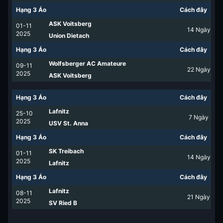
Hạng 3 Áo
Cách đây
ASK Voitsberg
01-11
14
Ngày
2025
Union Dietach
Hạng 3 Áo
Cách đây
Wolfsberger AC Amateure
09-11
22
Ngày
2025
ASK Voitsberg
Hạng 3 Áo
Cách đây
Lafnitz
25-10
7
Ngày
2025
USV St. Anna
Hạng 3 Áo
Cách đây
SK Treibach
01-11
14
Ngày
2025
Lafnitz
Hạng 3 Áo
Cách đây
Lafnitz
08-11
21
Ngày
2025
SV Ried B