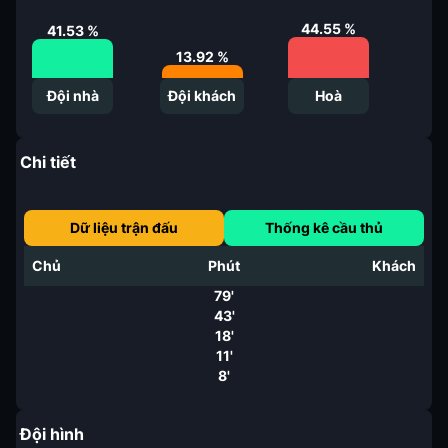
44.55
%
41.53
%
13.92
%
Đội nhà
Đội khách
Hoà
Chi tiết
Dữ liệu trận đấu
Thống kê cầu thủ
Chủ
Phút
Khách
79'
43'
18'
11'
8'
Đội hình