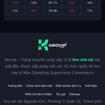
21
%
13
%
61~75
17
%
10
%
13
%
29
%
76~90
19
%
17
%
Keovip – Trang chuyên cung cấp tỷ lệ
kèo nhà cái
các
giải đấu. Được cấp phép bởi các tổ chức quốc tế như
Isle of Man Gambling Supervision Commission
Hướng dẫn
Chính sách bảo mật
Điều khoản dịch vụ
Giới thiệu
Miễn trừ trách nhiệm
Tác giả
Sitemap
Địa chỉ:
80 Nguyễn Kim, Phường 7, Quận 10, Thành phố