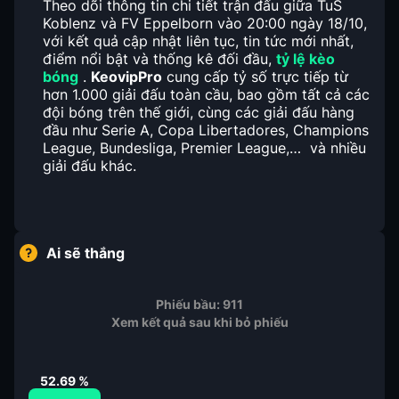
Theo dõi thông tin chi tiết trận đấu giữa TuS
Koblenz và FV Eppelborn vào 20:00 ngày 18/10,
với kết quả cập nhật liên tục, tin tức mới nhất,
điểm nổi bật và thống kê đối đầu,
tỷ lệ kèo
bóng
.
KeovipPro
cung cấp tỷ số trực tiếp từ
hơn 1.000 giải đấu toàn cầu, bao gồm tất cả các
đội bóng trên thế giới, cùng các giải đấu hàng
đầu như Serie A, Copa Libertadores, Champions
League, Bundesliga, Premier League,… và nhiều
giải đấu khác.
Ai sẽ thắng
Phiếu bầu:
911
Xem kết quả sau khi bỏ phiếu
52.69
%