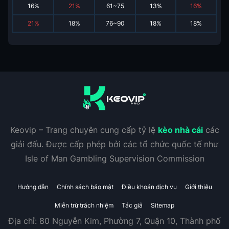
16
%
21
%
61~75
13
%
16
%
21
%
18
%
76~90
18
%
18
%
Keovip – Trang chuyên cung cấp tỷ lệ
kèo nhà cái
các
giải đấu. Được cấp phép bởi các tổ chức quốc tế như
Isle of Man Gambling Supervision Commission
Hướng dẫn
Chính sách bảo mật
Điều khoản dịch vụ
Giới thiệu
Miễn trừ trách nhiệm
Tác giả
Sitemap
Địa chỉ:
80 Nguyễn Kim, Phường 7, Quận 10, Thành phố