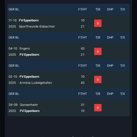
GER BL
FT/HT
T/B
DHP
T/X
11-10
FV Eppelborn
1
0
B
2025
Sportfreunde Eisbachtal
2
1
GER BL
FT/HT
T/B
DHP
T/X
04-10
Engers
4
3
B
2025
FV Eppelborn
2
1
GER BL
FT/HT
T/B
DHP
T/X
02-10
FV Eppelborn
1
0
B
2025
Arminia Ludwigshafen
4
3
GER BL
FT/HT
T/B
DHP
T/X
28-09
Gonsenheim
3
1
B
2025
FV Eppelborn
1
0