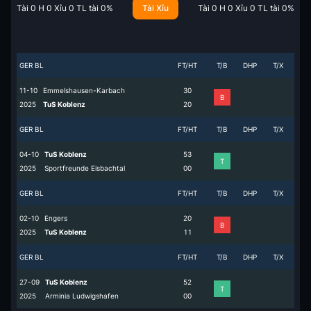
Tài
0
H
0
Xỉu
0
TL tài
0
%
Tài Xỉu
Tài
0
H
0
Xỉu
0
TL tài
0
%
GER BL
FT/HT
T/B
DHP
T/X
11-10
Emmelshausen-Karbach
3
0
B
2025
TuS Koblenz
2
0
GER BL
FT/HT
T/B
DHP
T/X
04-10
TuS Koblenz
5
3
T
2025
Sportfreunde Eisbachtal
0
0
GER BL
FT/HT
T/B
DHP
T/X
02-10
Engers
2
0
B
2025
TuS Koblenz
1
1
GER BL
FT/HT
T/B
DHP
T/X
27-09
TuS Koblenz
5
2
T
2025
Arminia Ludwigshafen
0
0