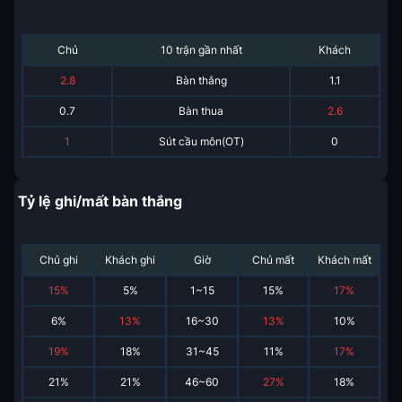
Chủ
10 trận gần nhất
Khách
2.8
Bàn thắng
1.1
0.7
Bàn thua
2.6
1
Sút cầu môn(OT)
0
Tỷ lệ ghi/mất bàn thắng
Chủ ghi
Khách ghi
Giờ
Chủ mất
Khách mất
15
%
5
%
1~15
15
%
17
%
6
%
13
%
16~30
13
%
10
%
19
%
18
%
31~45
11
%
17
%
21
%
21
%
46~60
27
%
18
%