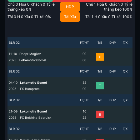
Chủ
0
Hoà
0
Khách
0
Tỷ lệ
Chủ
1
Hoà
0
Khách
0
Tỷ lệ
HDP
thắng kèo
0
%
thắng kèo
100
%
Tài
0
H
0
Xỉu
0
TL tài
0
%
Tài Xỉu
Tài
1
H
0
Xỉu
0
TL tài
100
%
BLR D2
FT/HT
T/B
DHP
T/X
11-10
Dnepr Mogilev
0
0
H
2025
Lokomotiv Gomel
0
0
BLR D2
FT/HT
T/B
DHP
T/X
04-10
Lokomotiv Gomel
3
2
T
2025
FK Bumprom
0
0
BLR D2
FT/HT
T/B
DHP
T/X
21-09
Lokomotiv Gomel
1
0
B
2025
FC Belshina Babruisk
2
2
BLR D2
FT/HT
T/B
DHP
T/X