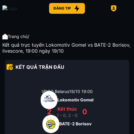
ĐĂNG TIP
/
Trang chủ
Kết quả trực tuyến Lokomotiv Gomel vs BATE-2 Borisov,
livescore, 19:00 ngày 19/10
KẾT QUẢ TRẬN ĐẤU
VĐQG Belarus
19/10
19:00
Lokomotiv Gomel
Kết thúc
2
0
1 - 0, 2 - 0
BATE-2 Borisov