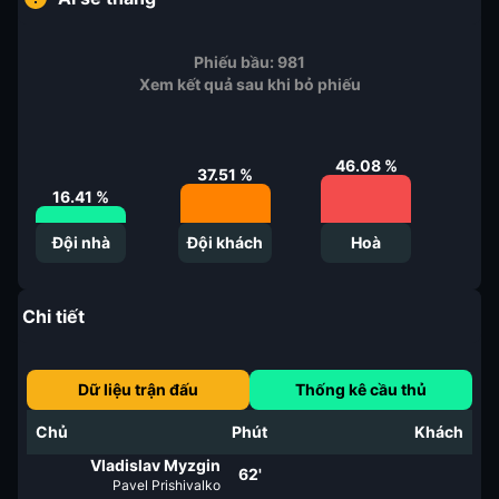
Phiếu bầu:
981
Xem kết quả sau khi bỏ phiếu
46.08
%
37.51
%
16.41
%
Đội nhà
Đội khách
Hoà
Chi tiết
Dữ liệu trận đấu
Thống kê cầu thủ
Chủ
Phút
Khách
Vladislav Myzgin
62'
Pavel Prishivalko