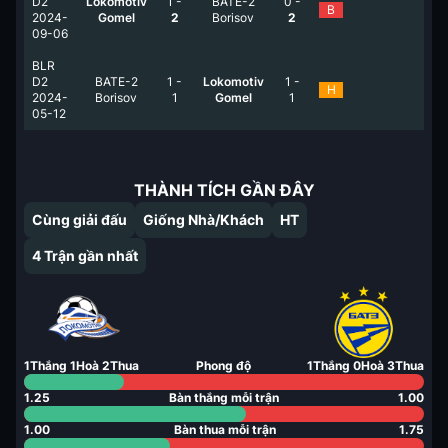
D2
Lokomotiv
1
-
BATE-2
0
-
B
2024-
Gomel
2
Borisov
2
09-06
BLR
D2
BATE-2
1
-
Lokomotiv
1
-
H
2024-
Borisov
1
Gomel
1
05-12
THÀNH TÍCH GẦN ĐÂY
Cùng giải đấu
Giống Nhà/Khách
HT
4
Trận gần nhất
1
Thắng
1
Hoà
2
Thua
Phong độ
1
Thắng
0
Hoà
3
Thua
1.25
Bàn thắng mỗi trận
1.00
1.00
Bàn thua mỗi trận
1.75