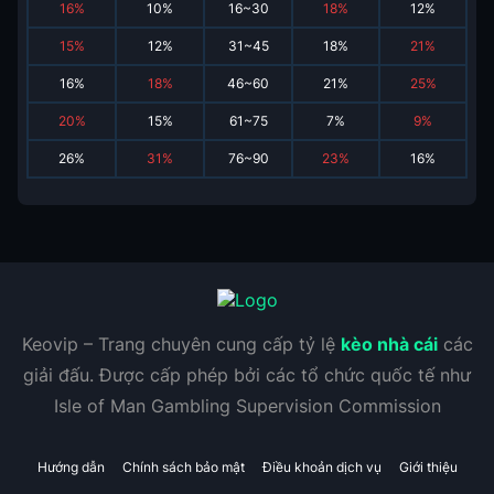
16
%
10
%
16~30
18
%
12
%
15
%
12
%
31~45
18
%
21
%
16
%
18
%
46~60
21
%
25
%
20
%
15
%
61~75
7
%
9
%
26
%
31
%
76~90
23
%
16
%
Keovip – Trang chuyên cung cấp tỷ lệ
kèo nhà cái
các
giải đấu. Được cấp phép bởi các tổ chức quốc tế như
Isle of Man Gambling Supervision Commission
Hướng dẫn
Chính sách bảo mật
Điều khoản dịch vụ
Giới thiệu