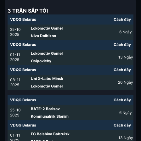
3 TRẬN SẮP TỚI
VĐQG Belarus
Cách đây
Lokomotiv Gomel
25-10
6
Ngày
2025
Niva Dolbizno
VĐQG Belarus
Cách đây
Lokomotiv Gomel
01-11
13
Ngày
2025
Osipovichy
VĐQG Belarus
Cách đây
Uni X-Labs Minsk
08-11
20
Ngày
2025
Lokomotiv Gomel
VĐQG Belarus
Cách đây
BATE-2 Borisov
25-10
6
Ngày
2025
Kommunalnik Slonim
VĐQG Belarus
Cách đây
FC Belshina Babruisk
01-11
13
Ngày
2025