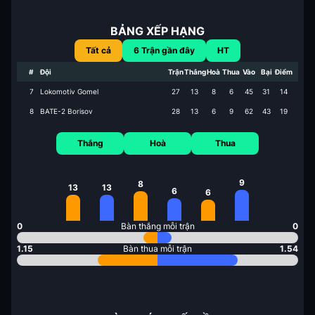
BẢNG XẾP HẠNG
Tất cả
6
Trận gần đây
HT
#
Đội
Trận
Thắng
Hoà
Thua
Vào
Bại
Điểm
7
Lokomotiv Gomel
27
13
8
6
45
31
14
8
BATE-2 Borisov
28
13
6
9
62
43
19
Thắng
Hoà
Thua
9
8
13
13
6
6
0
Bàn thắng mỗi trận
0
1.15
Bàn thua mỗi trận
1.54