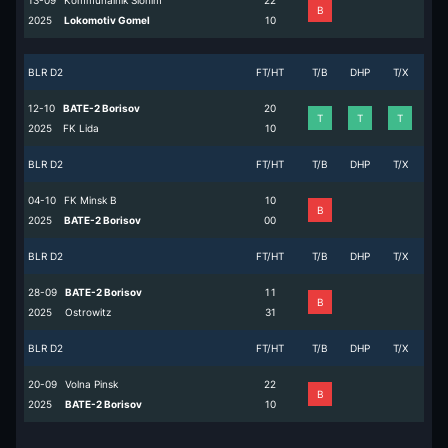
13-09
Kommunalnik Slonim
2
2
B
2025
Lokomotiv Gomel
1
0
BLR D2
FT/HT
T/B
DHP
T/X
12-10
BATE-2 Borisov
2
0
T
T
T
2025
FK Lida
1
0
BLR D2
FT/HT
T/B
DHP
T/X
04-10
FK Minsk B
1
0
B
2025
BATE-2 Borisov
0
0
BLR D2
FT/HT
T/B
DHP
T/X
28-09
BATE-2 Borisov
1
1
B
2025
Ostrowitz
3
1
BLR D2
FT/HT
T/B
DHP
T/X
20-09
Volna Pinsk
2
2
B
2025
BATE-2 Borisov
1
0