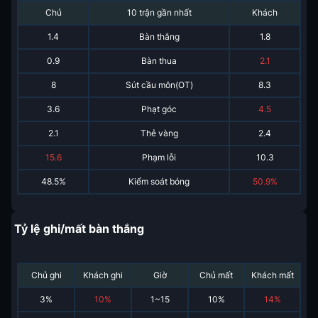
Chủ
10 trận gần nhất
Khách
1.4
Bàn thắng
1.8
0.9
Bàn thua
2.1
8
Sút cầu môn(OT)
8.3
3.6
Phạt góc
4.5
2.1
Thẻ vàng
2.4
15.6
Phạm lỗi
10.3
48.5%
Kiểm soát bóng
50.9%
Tỷ lệ ghi/mất bàn thắng
Chủ ghi
Khách ghi
Giờ
Chủ mất
Khách mất
3
%
10
%
1~15
10
%
14
%