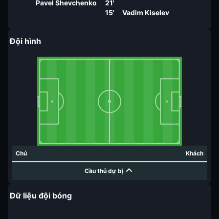
Pavel Shevchenko
21'
15'
Vadim Kiselev
Đội hình
Chủ
Khách
Cầu thủ dự bị
Dữ liệu đội bóng