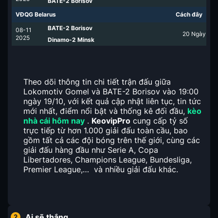
BATE-2 Borisov
VĐQG Belarus
Cách đây
BATE-2 Borisov
08-11
20
Ngày
2025
Dinamo-2 Minsk
Theo dõi thông tin chi tiết trận đấu giữa
Lokomotiv Gomel và BATE-2 Borisov vào 19:00
ngày 19/10, với kết quả cập nhật liên tục, tin tức
mới nhất, điểm nổi bật và thống kê đối đầu,
kèo
nhà cái hôm nay
.
KeovipPro
cung cấp tỷ số
trực tiếp từ hơn 1.000 giải đấu toàn cầu, bao
gồm tất cả các đội bóng trên thế giới, cùng các
giải đấu hàng đầu như Serie A, Copa
Libertadores, Champions League, Bundesliga,
Premier League,… và nhiều giải đấu khác.
Ai sẽ thắng