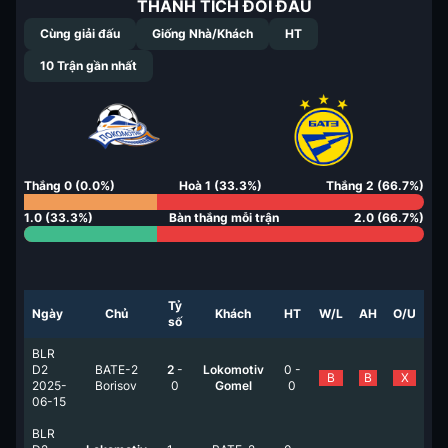
THÀNH TÍCH ĐỐI ĐẦU
Cùng giải đấu
Giống Nhà/Khách
HT
10
Trận gần nhất
Thắng
0
(
0.0
%)
Hoà
1
(
33.3
%)
Thắng
2
(
66.7
%)
1.0
(
33.3
%)
Bàn thắng mỗi trận
2.0
(
66.7
%)
Tỷ
Ngày
Chủ
Khách
HT
W/L
AH
O/U
số
BLR
D2
BATE-2
2
-
Lokomotiv
0
-
B
B
X
2025-
Borisov
0
Gomel
0
06-15
BLR