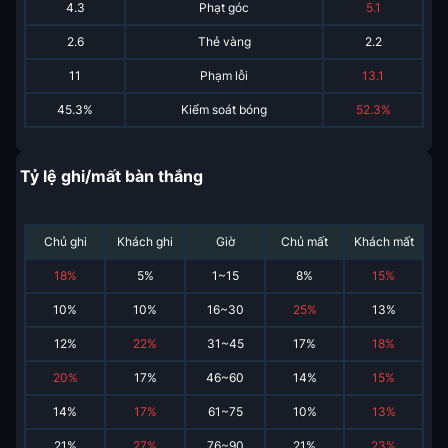
4.3
Phạt góc
5.1
2.6
Thẻ vàng
2.2
11
Phạm lỗi
13.1
45.3%
Kiểm soát bóng
52.3%
Tỷ lệ ghi/mất bàn thắng
Chủ ghi
Khách ghi
Giờ
Chủ mất
Khách mất
18
%
5
%
1~15
8
%
15
%
10
%
10
%
16~30
25
%
13
%
12
%
22
%
31~45
17
%
18
%
20
%
17
%
46~60
14
%
15
%
14
%
17
%
61~75
10
%
13
%
21
%
27
%
76~90
21
%
23
%