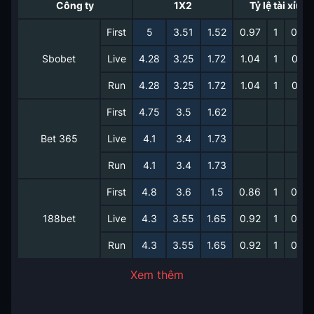
Công ty
1X2
Tỷ lệ tài xỉu
First
5
3.51
1.52
0.97
1
0.83
Sbobet
Live
4.28
3.25
1.72
1.04
1
0.78
Run
4.28
3.25
1.72
1.04
1
0.78
First
4.75
3.5
1.62
Bet 365
Live
4.1
3.4
1.73
Run
4.1
3.4
1.73
First
4.8
3.6
1.5
0.86
1
0.86
188bet
Live
4.3
3.55
1.65
0.92
1
0.90
Run
4.3
3.55
1.65
0.92
1
0.90
Xem thêm