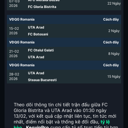
07-03
22
Ngày
2026
FC Gloria Bistrita
VĐQG Romania
Cách đây
UTA Arad
15-02
2
Ngày
2026
FC Botosani
VĐQG Romania
Cách đây
FC Otelul Galati
21-02
8
Ngày
2026
UTA Arad
VĐQG Romania
Cách đây
UTA Arad
28-02
15
Ngày
2026
Steaua Bucuresti
Theo dõi thông tin chi tiết trận đấu giữa FC
Gloria Bistrita và UTA Arad vào 01:30 ngày
13/02, với kết quả cập nhật liên tục, tin tức mới
nhất, điểm nổi bật và thống kê đối đầu,
tỷ lệ
kèo
.
KeovipPro
cung cấp tỷ số trực tiếp từ hơn