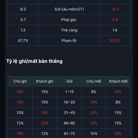
8.3
Sút cầu môn(OT)
13.3
3.7
Phạt góc
4.4
1.3
Thẻ vàng
1.4
47.7%
Phạm lỗi
52.2%
Tỷ lệ ghi/mất bàn thắng
Chủ ghi
Khách ghi
Giờ
Chủ mất
Khách mất
16
%
15
%
1~15
8
%
15
%
16
%
15
%
16~30
19
%
8
%
15
%
19
%
31~45
21
%
15
%
12
%
23
%
46~60
21
%
15
%
19
%
12
%
61~75
10
%
18
%