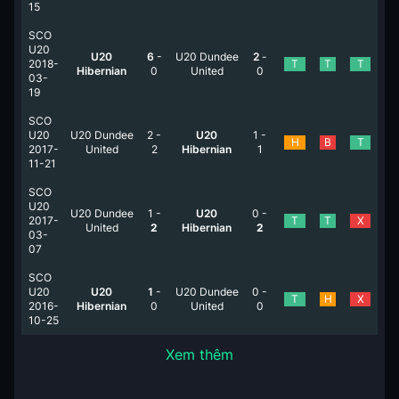
15
SCO
U20
U20
6
-
U20 Dundee
2
-
2018-
T
T
T
Hibernian
0
United
0
03-
19
SCO
U20
U20 Dundee
2
-
U20
1
-
H
B
T
2017-
United
2
Hibernian
1
11-21
SCO
U20
U20 Dundee
1
-
U20
0
-
2017-
T
T
X
United
2
Hibernian
2
03-
07
SCO
U20
U20
1
-
U20 Dundee
0
-
T
H
X
2016-
Hibernian
0
United
0
10-25
Xem thêm