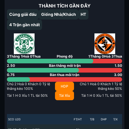
THÀNH TÍCH GẦN ĐÂY
Cùng giải đấu
Giống Nhà/Khách
HT
4
Trận gần nhất
3
Thắng
1
Hoà
0
Thua
Phong độ
1
Thắng
0
Hoà
3
Thua
2.50
Bàn thắng mỗi trận
1.50
0.75
Bàn thua mỗi trận
3.00
Chủ
2
Hoà
0
Khách
0
Tỷ lệ
Chủ
1
Hoà
0
Khách
1
Tỷ lệ
HDP
thắng kèo
100
%
thắng kèo
50
%
Tài
1
H
0
Xỉu
1
TL tài
50
%
Tài Xỉu
Tài
1
H
0
Xỉu
1
TL tài
50
%
SCO U20
FT/HT
T/B
DHP
T/X