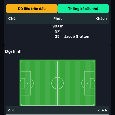
Dữ liệu trận đấu
Thống kê cầu thủ
Chủ
Phút
Khách
90+6'
57'
25'
Jacob Gratton
Đội hình
Chủ
Khách