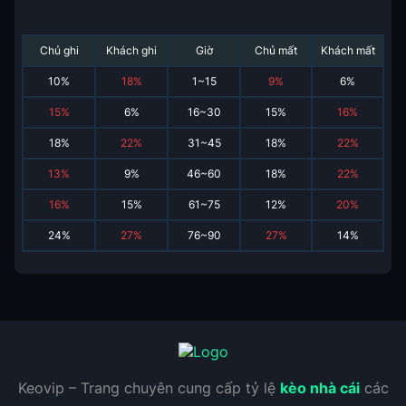
Chủ ghi
Khách ghi
Giờ
Chủ mất
Khách mất
10
%
18
%
1~15
9
%
6
%
15
%
6
%
16~30
15
%
16
%
18
%
22
%
31~45
18
%
22
%
13
%
9
%
46~60
18
%
22
%
16
%
15
%
61~75
12
%
20
%
24
%
27
%
76~90
27
%
14
%
Keovip – Trang chuyên cung cấp tỷ lệ
kèo nhà cái
các