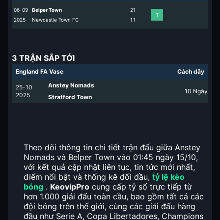
06-09
Belper Town
2
1
T
2025
Newcastle Town FC
1
1
3 TRẬN SẮP TỚI
England FA Vase
Cách đây
Anstey Nomads
25-10
10
Ngày
2025
Stratford Town
Theo dõi thông tin chi tiết trận đấu giữa Anstey
Nomads và Belper Town vào 01:45 ngày 15/10,
với kết quả cập nhật liên tục, tin tức mới nhất,
điểm nổi bật và thống kê đối đầu,
tỷ lệ kèo
bóng
.
KeovipPro
cung cấp tỷ số trực tiếp từ
hơn 1.000 giải đấu toàn cầu, bao gồm tất cả các
đội bóng trên thế giới, cùng các giải đấu hàng
đầu như Serie A, Copa Libertadores, Champions