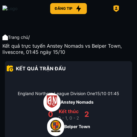
ĐĂNG TIP
/
Trang chủ
Kết quả trực tuyến Anstey Nomads vs Belper Town,
livescore, 01:45 ngày 15/10
KẾT QUẢ TRẬN ĐẤU
England Northern League Division One
15/10
01:45
Anstey Nomads
Kết thúc
0
2
0 - 1, 0 - 2
Belper Town