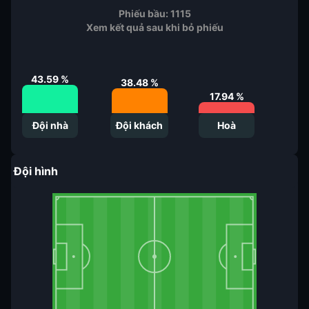
Phiếu bầu:
1115
Xem kết quả sau khi bỏ phiếu
43.59
%
38.48
%
17.94
%
Đội nhà
Đội khách
Hoà
Đội hình