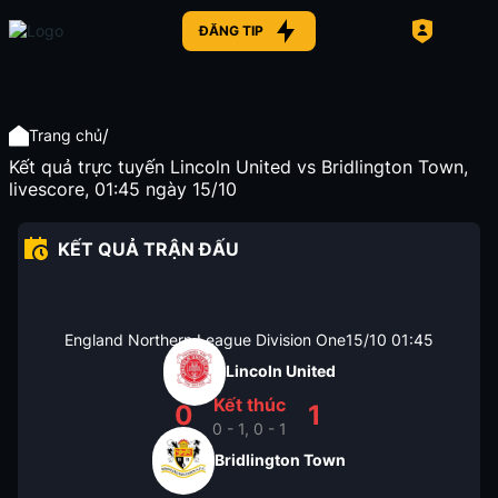
ĐĂNG TIP
/
Trang chủ
Kết quả trực tuyến Lincoln United vs Bridlington Town,
livescore, 01:45 ngày 15/10
KẾT QUẢ TRẬN ĐẤU
England Northern League Division One
15/10
01:45
Lincoln United
Kết thúc
0
1
0 - 1, 0 - 1
Bridlington Town