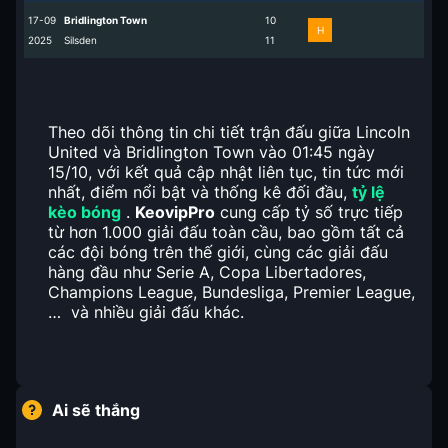
17-09
Bridlington Town
1
0
H
2025
Silsden
1
1
Theo dõi thông tin chi tiết trận đấu giữa Lincoln
United và Bridlington Town vào 01:45 ngày
15/10, với kết quả cập nhật liên tục, tin tức mới
nhất, điểm nổi bật và thống kê đối đầu,
tỷ lệ
kèo bóng
.
KeovipPro
cung cấp tỷ số trực tiếp
từ hơn 1.000 giải đấu toàn cầu, bao gồm tất cả
các đội bóng trên thế giới, cùng các giải đấu
hàng đầu như Serie A, Copa Libertadores,
Champions League, Bundesliga, Premier League,
… và nhiều giải đấu khác.
Ai sẽ thắng