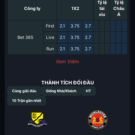
Tỷ lệ
Tỷ lệ
Công ty
1X2
tài
Châu
xỉu
Á
First
2.1
3.75
2.7
Bet 365
Live
2.1
3.75
2.7
Run
2.1
3.75
2.7
Xem thêm
THÀNH TÍCH ĐỐI ĐẦU
Cùng giải đấu
Giống Nhà/Khách
HT
10
Trận gần nhất