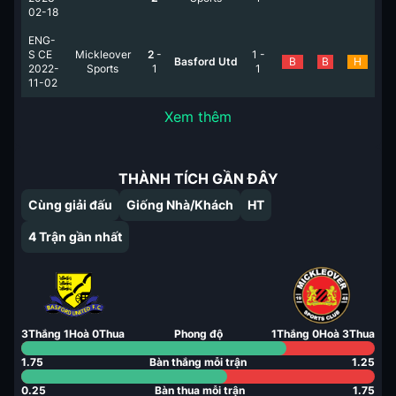
02-18
ENG-
S CE
Mickleover
2
-
1
-
Basford Utd
B
B
H
2022-
Sports
1
1
11-02
Xem thêm
THÀNH TÍCH GẦN ĐÂY
Cùng giải đấu
Giống Nhà/Khách
HT
4
Trận gần nhất
3
Thắng
1
Hoà
0
Thua
Phong độ
1
Thắng
0
Hoà
3
Thua
1.75
Bàn thắng mỗi trận
1.25
0.25
Bàn thua mỗi trận
1.75