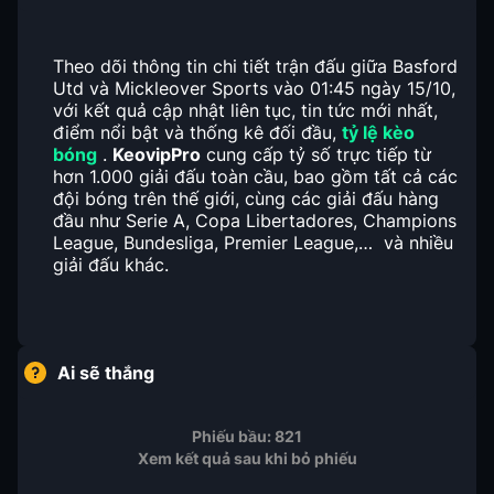
Theo dõi thông tin chi tiết trận đấu giữa Basford
Utd và Mickleover Sports vào 01:45 ngày 15/10,
với kết quả cập nhật liên tục, tin tức mới nhất,
điểm nổi bật và thống kê đối đầu,
tỷ lệ kèo
bóng
.
KeovipPro
cung cấp tỷ số trực tiếp từ
hơn 1.000 giải đấu toàn cầu, bao gồm tất cả các
đội bóng trên thế giới, cùng các giải đấu hàng
đầu như Serie A, Copa Libertadores, Champions
League, Bundesliga, Premier League,… và nhiều
giải đấu khác.
Ai sẽ thắng
Phiếu bầu:
821
Xem kết quả sau khi bỏ phiếu