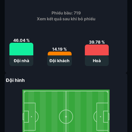
Phiếu bầu:
719
Xem kết quả sau khi bỏ phiếu
46.04
%
39.78
%
14.19
%
Đội nhà
Đội khách
Hoà
Đội hình