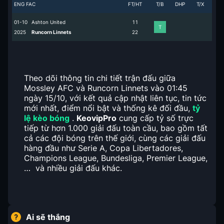
ENG FAC
FT/HT
T/B
DHP
T/X
01-10
Ashton United
1
1
T
2025
Runcorn Linnets
2
2
Theo dõi thông tin chi tiết trận đấu giữa
Mossley AFC và Runcorn Linnets vào 01:45
ngày 15/10, với kết quả cập nhật liên tục, tin tức
mới nhất, điểm nổi bật và thống kê đối đầu,
tỷ
lệ kèo bóng
.
KeovipPro
cung cấp tỷ số trực
tiếp từ hơn 1.000 giải đấu toàn cầu, bao gồm tất
cả các đội bóng trên thế giới, cùng các giải đấu
hàng đầu như Serie A, Copa Libertadores,
Champions League, Bundesliga, Premier League,
… và nhiều giải đấu khác.
Ai sẽ thắng