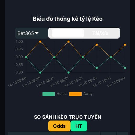
Biểu đồ thống kê tỷ lệ Kèo
Bet365
Handicap
Tài/Xỉu
SO SÁNH KÈO TRỰC TUYẾN
Odds
HT