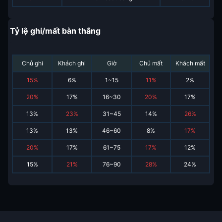
Tỷ lệ ghi/mất bàn thắng
Chủ ghi
Khách ghi
Giờ
Chủ mất
Khách mất
15
%
6
%
1~15
11
%
2
%
20
%
17
%
16~30
20
%
17
%
13
%
23
%
31~45
14
%
26
%
13
%
13
%
46~60
8
%
17
%
20
%
17
%
61~75
17
%
12
%
15
%
21
%
76~90
28
%
24
%