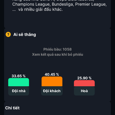
Champions League, Bundesliga, Premier League,
… và nhiều giải đấu khác.
Ai sẽ thắng
Phiếu bầu:
1058
Xem kết quả sau khi bỏ phiếu
40.45
%
33.65
%
25.90
%
Đội nhà
Đội khách
Hoà
Chi tiết