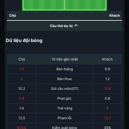
Chủ
Khách
Cầu thủ dự bị
Dữ liệu đội bóng
Chủ
10 trận gần nhất
Khách
1.4
Bàn thắng
0.9
2
Bàn thua
1.2
10.2
Sút cầu môn(OT)
12.8
3.8
Phạt góc
0.8
1.4
Thẻ vàng
3
12.5
Phạm lỗi
13.7
51.5%
Kiểm soát bóng
35%