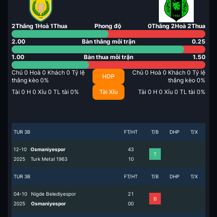
2
Thắng
1
Hoà
1
Thua
Phong độ
0
Thắng
2
Hoà
2
Thua
2.00
Bàn thắng mỗi trận
0.25
1.00
Bàn thua mỗi trận
1.50
Chủ
0
Hoà
0
Khách
0
Tỷ lệ
Chủ
0
Hoà
0
Khách
0
Tỷ lệ
HDP
thắng kèo
0
%
thắng kèo
0
%
Tài
0
H
0
Xỉu
0
TL tài
0
%
Tài Xỉu
Tài
0
H
0
Xỉu
0
TL tài
0
%
TUR 3B
FT/HT
T/B
DHP
T/X
12-10
Osmaniyespor
4
3
T
2025
Turk Metal 1963
1
0
TUR 3B
FT/HT
T/B
DHP
T/X
04-10
Nigde Belediyespor
2
1
B
2025
Osmaniyespor
0
0