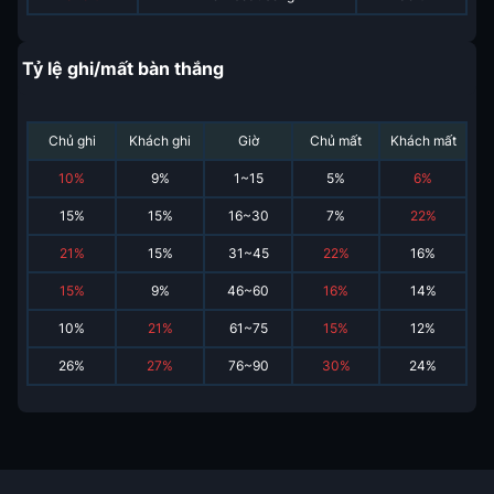
Tỷ lệ ghi/mất bàn thắng
Chủ ghi
Khách ghi
Giờ
Chủ mất
Khách mất
10
%
9
%
1~15
5
%
6
%
15
%
15
%
16~30
7
%
22
%
21
%
15
%
31~45
22
%
16
%
15
%
9
%
46~60
16
%
14
%
10
%
21
%
61~75
15
%
12
%
26
%
27
%
76~90
30
%
24
%