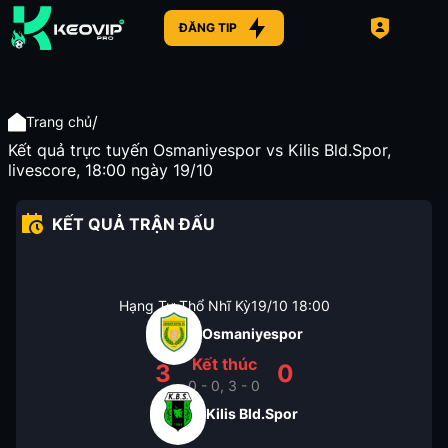
ĐĂNG TIP
/
Trang chủ
Kết quả trực tuyến Osmaniyespor vs Kilis Bld.Spor,
livescore, 18:00 ngày 19/10
KẾT QUẢ TRẬN ĐẤU
Hạng Tư Thổ Nhĩ Kỳ
19/10
18:00
Osmaniyespor
Kết thúc
3
0
0 - 0, 3 - 0
Kilis Bld.Spor