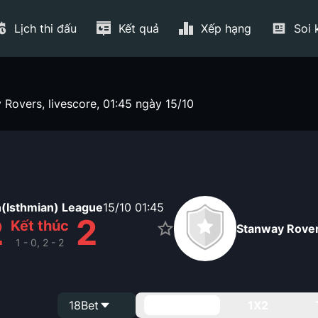
Lịch thi đấu
Kết quả
Xếp hạng
Soi 
 Rovers, livescore, 01:45 ngày 15/10
(Isthmian) League
15/10
01:45
2
2
Kết thúc
Stanway Rove
1 - 0, 2 - 2
18Bet
Handicap
1X2