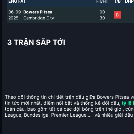
ENG FAT
FT/HT
T/B
DHP
06-09
Bowers Pitsea
0
0
B
2025
Cambridge City
3
0
3 TRẬN SẮP TỚI
Theo dõi thông tin chi tiết trận đấu giữa Bowers Pitsea 
tin tức mới nhất, điểm nổi bật và thống kê đối đầu,
tỷ lệ
toàn cầu, bao gồm tất cả các đội bóng trên thế giới, cù
League, Bundesliga, Premier League,… và nhiều giải đấu