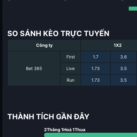
SO SÁNH KÈO TRỰC TUYẾN
Công ty
1X2
First
1.7
3.6
Bet 365
Live
1.73
3.5
Run
1.73
3.5
THÀNH TÍCH GẦN ĐÂY
2
Thắng
1
Hoà
1
Thua