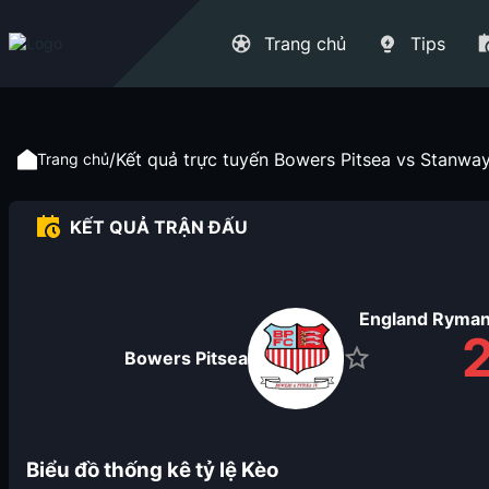
Trang chủ
Tips
/
Kết quả trực tuyến Bowers Pitsea vs Stanway
Trang chủ
KẾT QUẢ TRẬN ĐẤU
England Ryman
Bowers Pitsea
Biểu đồ thống kê tỷ lệ Kèo