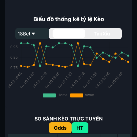
Biểu đồ thống kê tỷ lệ Kèo
18Bet
Handicap
Tài/Xỉu
SO SÁNH KÈO TRỰC TUYẾN
Odds
HT