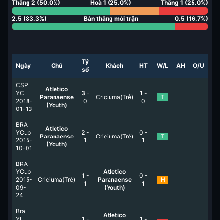
Thắng
2
(
50.0
%)
Hoà
1
(
25.0
%)
Thắng
1
(
25.0
%)
2.5
(
83.3
%)
Bàn thắng mỗi trận
0.5
(
16.7
%)
Tỷ
Ngày
Chủ
Khách
HT
W/L
AH
O/U
số
CSP
Atletico
YC
3
-
1
-
Paranaense
Criciuma(Trẻ)
T
2018-
0
0
(Youth)
01-13
BRA
Atletico
YCup
2
-
0
-
Paranaense
Criciuma(Trẻ)
T
2015-
1
1
(Youth)
10-01
BRA
YCup
Atletico
1
-
0
-
2015-
Criciuma(Trẻ)
Paranaense
H
1
1
09-
(Youth)
24
Bra
Atletico
YL
1
-
1
-