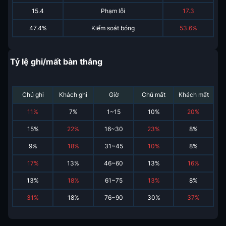
15.4
Phạm lỗi
17.3
47.4%
Kiểm soát bóng
53.6%
Tỷ lệ ghi/mất bàn thắng
Chủ ghi
Khách ghi
Giờ
Chủ mất
Khách mất
11
%
7
%
1~15
10
%
20
%
15
%
22
%
16~30
23
%
8
%
9
%
18
%
31~45
10
%
8
%
17
%
13
%
46~60
13
%
16
%
13
%
18
%
61~75
13
%
8
%
31
%
18
%
76~90
30
%
37
%