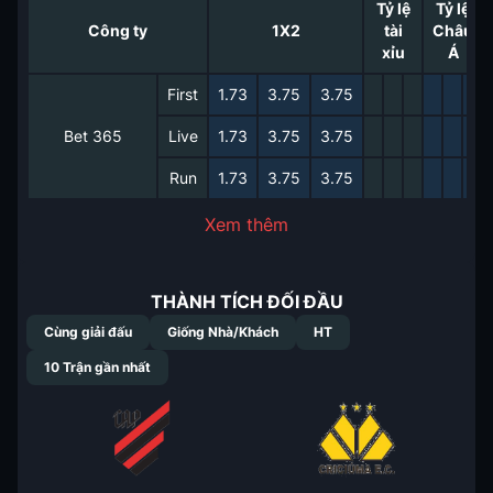
Tỷ lệ
Tỷ lệ
Công ty
1X2
tài
Châu
xỉu
Á
First
1.73
3.75
3.75
Bet 365
Live
1.73
3.75
3.75
Run
1.73
3.75
3.75
Xem thêm
THÀNH TÍCH ĐỐI ĐẦU
Cùng giải đấu
Giống Nhà/Khách
HT
10
Trận gần nhất