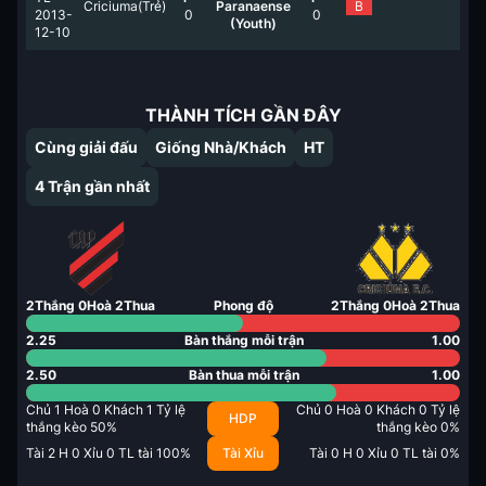
Criciuma(Trẻ)
Paranaense
B
2013-
0
0
(Youth)
12-10
THÀNH TÍCH GẦN ĐÂY
Cùng giải đấu
Giống Nhà/Khách
HT
4
Trận gần nhất
2
Thắng
0
Hoà
2
Thua
Phong độ
2
Thắng
0
Hoà
2
Thua
2.25
Bàn thắng mỗi trận
1.00
2.50
Bàn thua mỗi trận
1.00
Chủ
1
Hoà
0
Khách
1
Tỷ lệ
Chủ
0
Hoà
0
Khách
0
Tỷ lệ
HDP
thắng kèo
50
%
thắng kèo
0
%
Tài
2
H
0
Xỉu
0
TL tài
100
%
Tài Xỉu
Tài
0
H
0
Xỉu
0
TL tài
0
%